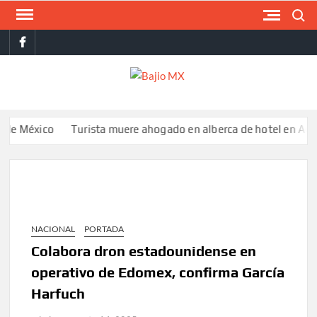
Saltar
Buscar
al
facebook
contenido
BAJI
MX
ico
Turista muere ahogado en alberca de hotel en Acapulco; fa
NACIONAL
PORTADA
Colabora dron estadounidense en
operativo de Edomex, confirma García
Harfuch