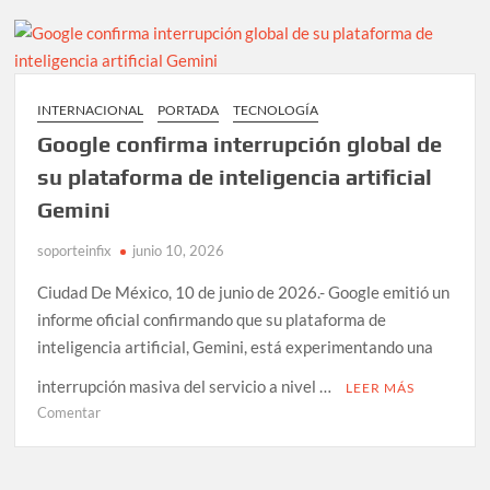
en
Nasdaq
con
la
mayor
INTERNACIONAL
PORTADA
TECNOLOGÍA
OPI
Google confirma interrupción global de
de
la
su plataforma de inteligencia artificial
historia
Gemini
y
Musk
soporteinfix
junio 10, 2026
se
convierte
Ciudad De México, 10 de junio de 2026.- Google emitió un
en
informe oficial confirmando que su plataforma de
billonario
inteligencia artificial, Gemini, está experimentando una
interrupción masiva del servicio a nivel …
LEER MÁS
en
Comentar
Google
confirma
interrupción