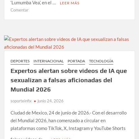
‘Lumumba Vea’, en el …
LEER MÁS
en
Comentar
Lumumba
Vea
brilla
en
el
Mundial
2026
DEPORTES
INTERNACIONAL
PORTADA
TECNOLOGÍA
y
Expertos alertan sobre videos de IA que
disputan
marca
sexualizan a falsas aficionadas del
del
Mundial 2026
pato
Merlín
soporteinfix
junio 24, 2026
Ciudad de Mexico, 24 de junio de 2026.- Con el desarrollo
del Mundial 2026, han comenzado a circular en
plataformas como TikTok, X, Instagram y YouTube Shorts