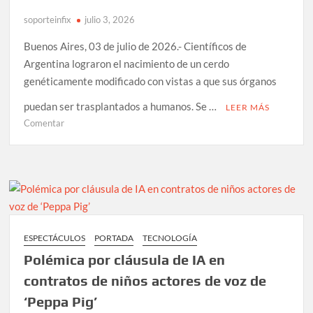
vandalizado
soporteinfix
julio 3, 2026
y
desata
Buenos Aires, 03 de julio de 2026.- Científicos de
debate
Argentina lograron el nacimiento de un cerdo
genéticamente modificado con vistas a que sus órganos
puedan ser trasplantados a humanos. Se …
LEER MÁS
en
Comentar
Científicos
argentinos
logran
la
primera
clonación
porcina
ESPECTÁCULOS
PORTADA
TECNOLOGÍA
para
Polémica por cláusula de IA en
trasplantes
en
contratos de niños actores de voz de
Latinoamérica
‘Peppa Pig’