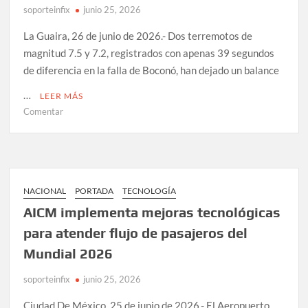
de
soporteinfix
junio 25, 2026
‘Peppa
Pig’
La Guaira, 26 de junio de 2026.- Dos terremotos de
magnitud 7.5 y 7.2, registrados con apenas 39 segundos
de diferencia en la falla de Boconó, han dejado un balance
…
LEER MÁS
en
Comentar
EE.UU.
autoriza
ayuda
y
envía
NACIONAL
PORTADA
TECNOLOGÍA
150
AICM implementa mejoras tecnológicas
mdd
para atender flujo de pasajeros del
tras
sismos
Mundial 2026
en
Venezuela
soporteinfix
junio 25, 2026
que
Ciudad De México, 25 de junio de 2026.- El Aeropuerto
dejan