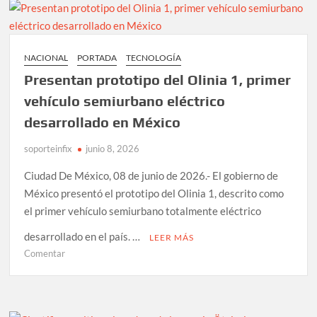
creada
con
IA
para
NACIONAL
PORTADA
TECNOLOGÍA
prevenir
Presentan prototipo del Olinia 1, primer
pandemias
vehículo semiurbano eléctrico
desarrollado en México
soporteinfix
junio 8, 2026
Ciudad De México, 08 de junio de 2026.- El gobierno de
México presentó el prototipo del Olinia 1, descrito como
el primer vehículo semiurbano totalmente eléctrico
desarrollado en el país. …
LEER MÁS
en
Comentar
Presentan
prototipo
del
Olinia