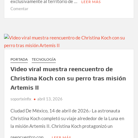
exclusivamente al territorio de …
LEER MÁS
en
Comentar
Concacaf
y
Netflix
acuerdan
transmisión
exclusiva
de
PORTADA
TECNOLOGÍA
torneos
Video viral muestra reencuentro de
en
México
Christina Koch con su perro tras misión
Artemis II
soporteinfix
abril 13, 2026
Ciudad De México, 14 de abril de 2026.- La astronauta
Christina Koch completó su viaje alrededor de la Luna en
la misión Artemis II. Christina Koch protagonizó un
reencuentro con …
LEER MÁS