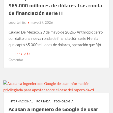
en
965.000 millones de dólares tras ronda
primeros
de financiación serie H
cinco
meses
soporteinfix
mayo 29, 2026
de
2026
Ciudad De México, 29 de mayo de 2026.- Anthropic cerró
con éxito una nueva ronda de financiación serie H en la
que captó 65.000 millones de dólares, operación que fijó
…
LEER MÁS
en
Comentar
Anthropic
alcanza
valoración
de
965.000
millones
de
INTERNACIONAL
PORTADA
TECNOLOGÍA
dólares
Acusan a ingeniero de Google de usar
tras