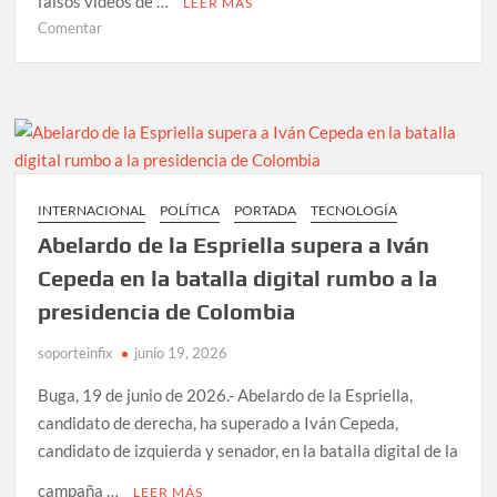
falsos videos de …
LEER MÁS
en
Comentar
Expertos
alertan
sobre
videos
de
IA
que
INTERNACIONAL
POLÍTICA
PORTADA
TECNOLOGÍA
sexualizan
Abelardo de la Espriella supera a Iván
a
falsas
Cepeda en la batalla digital rumbo a la
aficionadas
presidencia de Colombia
del
Mundial
soporteinfix
junio 19, 2026
2026
Buga, 19 de junio de 2026.- Abelardo de la Espriella,
candidato de derecha, ha superado a Iván Cepeda,
candidato de izquierda y senador, en la batalla digital de la
campaña …
LEER MÁS