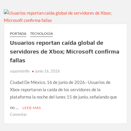
desarrollan
implante
de
grafeno
que
PORTADA
TECNOLOGÍA
lee
Usuarios reportan caída global de
y
modula
servidores de Xbox; Microsoft confirma
señales
fallas
cerebrales
soporteinfix
junio 16, 2026
Ciudad De México, 16 de junio de 2026.- Usuarios de
Xbox reportaron la caída de los servidores de la
plataforma la noche del lunes 15 de junio, señalando que
no …
LEER MÁS
en
Comentar
Usuarios
reportan