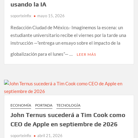
y
usando la IA
avanzan
soporteinfix
mayo 15, 2026
proyectos
de
Redacción Ciudad de México.- Imaginemos la escena: un
IA
estudiante universitario recibe el viernes por la tarde una
en
instrucción —”entrega un ensayo sobre el impacto de la
Europa
y
globalización para el lunes”— …
LEER MÁS
México
ECONOMÍA
PORTADA
TECNOLOGÍA
John Ternus sucederá a Tim Cook como
CEO de Apple en septiembre de 2026
soporteinfix
abril 21, 2026