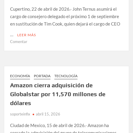
Cupertino, 22 de abril de 2026.- John Ternus asumirá el
cargo de consejero delegado el próximo 1 de septiembre
en sustitución de Tim Cook, quien dejará el cargo de CEO
…
LEER MÁS
en
Comentar
John
Ternus
sucederá
a
Tim
ECONOMÍA
PORTADA
TECNOLOGÍA
Cook
Amazon cierra adquisición de
como
Globalstar por 11,570 millones de
CEO
de
dólares
Apple
en
soporteinfix
abril 15, 2026
septiembre
Ciudad de Mexico, 15 de abril de 2026.- Amazon ha
de
cerrado la adquisición del grupo de telecomunicaciones
2026