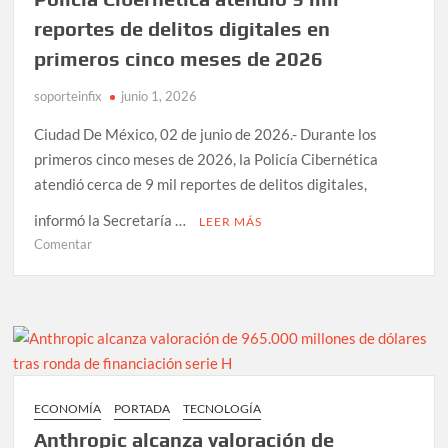
Mythos
a
reportes de delitos digitales en
150
primeros cinco meses de 2026
organizaciones
en
soporteinfix
junio 1, 2026
15
países
Ciudad De México, 02 de junio de 2026.- Durante los
primeros cinco meses de 2026, la Policía Cibernética
atendió cerca de 9 mil reportes de delitos digitales,
informó la Secretaría …
LEER MÁS
en
Comentar
Policía
Cibernética
atendió
9
mil
reportes
de
ECONOMÍA
PORTADA
TECNOLOGÍA
delitos
Anthropic alcanza valoración de
digitales