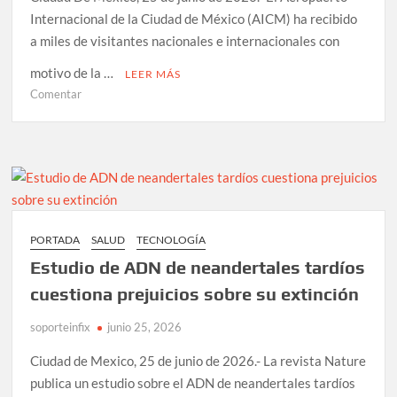
Internacional de la Ciudad de México (AICM) ha recibido
188
muertos
a miles de visitantes nacionales e internacionales con
motivo de la …
LEER MÁS
en
Comentar
AICM
implementa
mejoras
tecnológicas
para
atender
flujo
PORTADA
SALUD
TECNOLOGÍA
de
Estudio de ADN de neandertales tardíos
pasajeros
del
cuestiona prejuicios sobre su extinción
Mundial
soporteinfix
2026
junio 25, 2026
Ciudad de Mexico, 25 de junio de 2026.- La revista Nature
publica un estudio sobre el ADN de neandertales tardíos