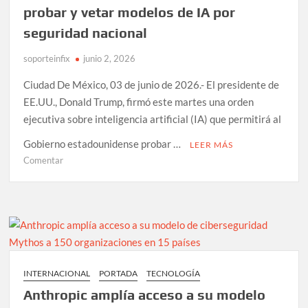
2026
probar y vetar modelos de IA por
seguridad nacional
soporteinfix
junio 2, 2026
Ciudad De México, 03 de junio de 2026.- El presidente de
EE.UU., Donald Trump, firmó este martes una orden
ejecutiva sobre inteligencia artificial (IA) que permitirá al
Gobierno estadounidense probar …
LEER MÁS
en
Comentar
Trump
firma
orden
ejecutiva
para
probar
y
INTERNACIONAL
PORTADA
TECNOLOGÍA
vetar
Anthropic amplía acceso a su modelo
modelos