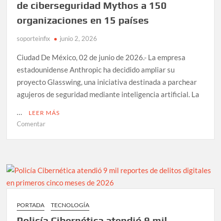
de
de ciberseguridad Mythos a 150
IA
organizaciones en 15 países
por
seguridad
soporteinfix
junio 2, 2026
nacional
Ciudad De México, 02 de junio de 2026.- La empresa
estadounidense Anthropic ha decidido ampliar su
proyecto Glasswing, una iniciativa destinada a parchear
agujeros de seguridad mediante inteligencia artificial. La
…
LEER MÁS
en
Comentar
Anthropic
amplía
acceso
a
su
modelo
de
PORTADA
TECNOLOGÍA
ciberseguridad
Policía Cibernética atendió 9 mil