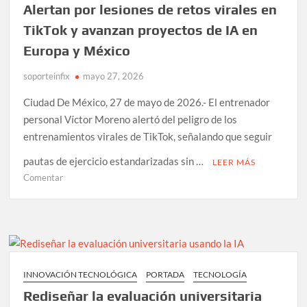
Alertan por lesiones de retos virales en
para
México
TikTok y avanzan proyectos de IA en
Europa y México
soporteinfix
mayo 27, 2026
Ciudad De México, 27 de mayo de 2026.- El entrenador
personal Víctor Moreno alertó del peligro de los
entrenamientos virales de TikTok, señalando que seguir
pautas de ejercicio estandarizadas sin …
LEER MÁS
en
Comentar
Alertan
por
lesiones
de
retos
virales
INNOVACIÓN TECNOLÓGICA
PORTADA
TECNOLOGÍA
en
Rediseñar la evaluación universitaria
TikTok