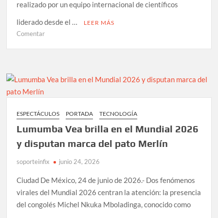
realizado por un equipo internacional de científicos
liderado desde el …
LEER MÁS
en
Comentar
Estudio
de
ADN
de
neandertales
tardíos
cuestiona
ESPECTÁCULOS
PORTADA
TECNOLOGÍA
prejuicios
Lumumba Vea brilla en el Mundial 2026
sobre
su
y disputan marca del pato Merlín
extinción
soporteinfix
junio 24, 2026
Ciudad De México, 24 de junio de 2026.- Dos fenómenos
virales del Mundial 2026 centran la atención: la presencia
del congolés Michel Nkuka Mboladinga, conocido como