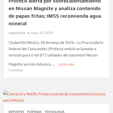
Profeco alerta por sobrecalentamiento
para
apostar
en Nissan Magnite y analiza contenido
sobre
de papas fritas; IMSS recomienda agua
el
mineral
caso
del
soporteinfix
mayo 28, 2026
rapero
d4vd
Ciudad De México, 28 de mayo de 2026.- La Procuraduría
Federal del Consumidor (Profeco) emitió un llamado a
revisión para 6 mil 877 unidades del automóvil Nissan
Magnite versión Advance, …
LEER MÁS
en
Comentar
Profeco
alerta
por
sobrecalentamiento
en
Nissan
Magnite
DEPORTES
PORTADA
TECNOLOGÍA