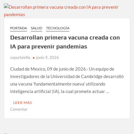
global
de
su
plataforma
PORTADA
SALUD
TECNOLOGÍA
de
Desarrollan primera vacuna creada con
inteligencia
artificial
IA para prevenir pandemias
Gemini
soporteinfix
junio 9, 2026
Ciudad de Mexico, 09 de junio de 2026.- Un equipo de
investigadores de la Universidad de Cambridge desarrolló
una vacuna ‘fundamentalmente nueva’ utilizando
inteligencia artificial (IA), la cual promete actuar …
LEER MÁS
en
Comentar
Desarrollan
primera
vacuna