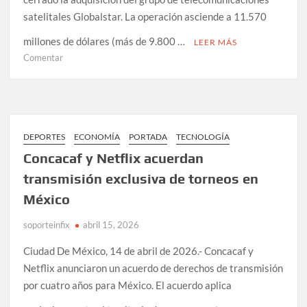
satelitales Globalstar. La operación asciende a 11.570
millones de dólares (más de 9.800 …
LEER MÁS
en
Comentar
Amazon
cierra
adquisición
de
Globalstar
DEPORTES
ECONOMÍA
PORTADA
TECNOLOGÍA
por
Concacaf y Netflix acuerdan
11,570
transmisión exclusiva de torneos en
millones
de
México
dólares
soporteinfix
abril 15, 2026
Ciudad De México, 14 de abril de 2026.- Concacaf y
Netflix anunciaron un acuerdo de derechos de transmisión
por cuatro años para México. El acuerdo aplica