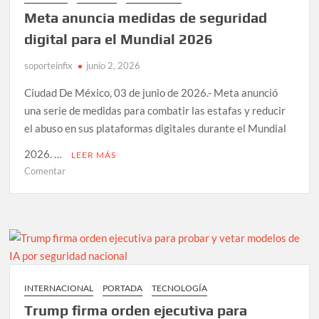
este
Meta anuncia medidas de seguridad
año
pese
digital para el Mundial 2026
a
soporteinfix
explosión
junio 2, 2026
en
Ciudad De México, 03 de junio de 2026.- Meta anunció
prueba
una serie de medidas para combatir las estafas y reducir
el abuso en sus plataformas digitales durante el Mundial
2026. …
LEER MÁS
en
Comentar
Meta
anuncia
medidas
de
seguridad
digital
para
INTERNACIONAL
PORTADA
TECNOLOGÍA
el
Trump firma orden ejecutiva para
Mundial