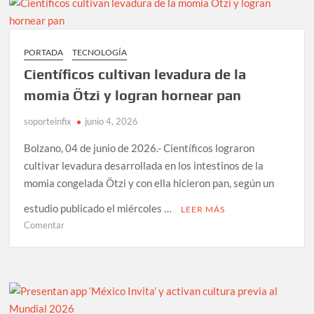
1,
primer
vehículo
PORTADA
TECNOLOGÍA
semiurbano
Científicos cultivan levadura de la
eléctrico
desarrollado
momia Ötzi y logran hornear pan
en
soporteinfix
México
junio 4, 2026
Bolzano, 04 de junio de 2026.- Científicos lograron
cultivar levadura desarrollada en los intestinos de la
momia congelada Ötzi y con ella hicieron pan, según un
estudio publicado el miércoles …
LEER MÁS
en
Comentar
Científicos
cultivan
levadura
de
la