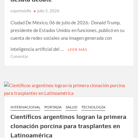
soporteinfix
julio 5, 2026
Ciudad De México, 06 de julio de 2026.- Donald Trump,
presidente de Estados Unidos en funciones, publicó en su
cuenta de redes sociales una imagen generada con
inteligencia artificial del …
LEER MÁS
en
Comentar
Trump
publica
imagen
con
IA
de
los
INTERNACIONAL
PORTADA
SALUD
TECNOLOGÍA
Obama
Científicos argentinos logran la primera
en
Air
clonación porcina para trasplantes en
Force
Latinoamérica
One