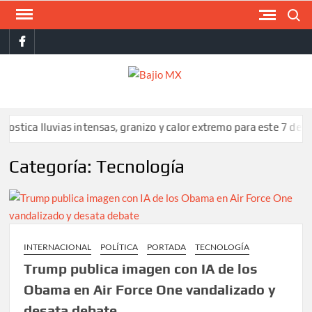
Saltar
Buscar
al
facebook
contenido
BAJI
MX
 intensas, granizo y calor extremo para este 7 de agosto
Captu
Categoría:
Tecnología
INTERNACIONAL
POLÍTICA
PORTADA
TECNOLOGÍA
Trump publica imagen con IA de los
Obama en Air Force One vandalizado y
desata debate