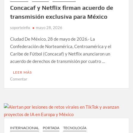
y
Concacaf y Netflix firman acuerdo de
analiza
contenido
transmisión exclusiva para México
de
soporteinfix
papas
mayo 28, 2026
fritas;
Ciudad De México, 28 de mayo de 2026.- La
IMSS
Confederación de Norteamérica, Centroamérica y el
recomienda
Caribe de Fútbol (Concacaf) y Netflix anunciaron un
agua
mineral
acuerdo de derechos de transmisión por cuatro …
LEER MÁS
en
Comentar
Concacaf
y
Netflix
firman
acuerdo
de
transmisión
INTERNACIONAL
PORTADA
TECNOLOGÍA
exclusiva