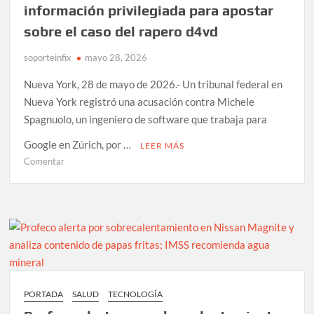
ronda
información privilegiada para apostar
de
sobre el caso del rapero d4vd
financiación
serie
soporteinfix
mayo 28, 2026
H
Nueva York, 28 de mayo de 2026.- Un tribunal federal en
Nueva York registró una acusación contra Michele
Spagnuolo, un ingeniero de software que trabaja para
Google en Zúrich, por …
LEER MÁS
en
Comentar
Acusan
a
ingeniero
de
Google
de
usar
información
PORTADA
SALUD
TECNOLOGÍA
privilegiada