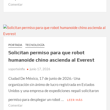
en
Comentar
Abelardo
de
la
Espriella
supera
a
Iván
PORTADA
TECNOLOGÍA
Cepeda
Solicitan permiso para que robot
en
la
humanoide chino ascienda al Everest
batalla
soporteinfix
digital
junio 17, 2026
rumbo
Ciudad De México, 17 de junio de 2026.- Una
a
organización sin ánimo de lucro registrada en Estados
la
Unidos y una empresa de expediciones nepalí solicitaron
presidencia
de
permiso para desplegar un robot …
LEER MÁS
Colombia
en
Comentar