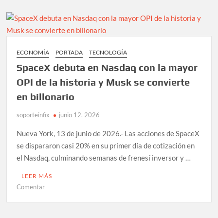
caída
global
de
servidores
de
ECONOMÍA
PORTADA
TECNOLOGÍA
Xbox;
SpaceX debuta en Nasdaq con la mayor
Microsoft
confirma
OPI de la historia y Musk se convierte
fallas
en billonario
soporteinfix
junio 12, 2026
Nueva York, 13 de junio de 2026.- Las acciones de SpaceX
se dispararon casi 20% en su primer día de cotización en
el Nasdaq, culminando semanas de frenesí inversor y …
LEER MÁS
en
Comentar
SpaceX
debuta