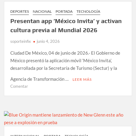
momia
Ötzi
DEPORTES
NACIONAL
PORTADA
TECNOLOGÍA
y
Presentan app ‘México Invita’ y activan
logran
hornear
cultura previa al Mundial 2026
pan
soporteinfix
junio 4, 2026
Ciudad De México, 04 de junio de 2026.- El Gobierno de
México presentó la aplicación móvil ‘México Invita’,
desarrollada por la Secretaría de Turismo (Sectur) y la
Agencia de Transformación …
LEER MÁS
en
Comentar
Presentan
app
‘México
Invita’
y
activan
cultura