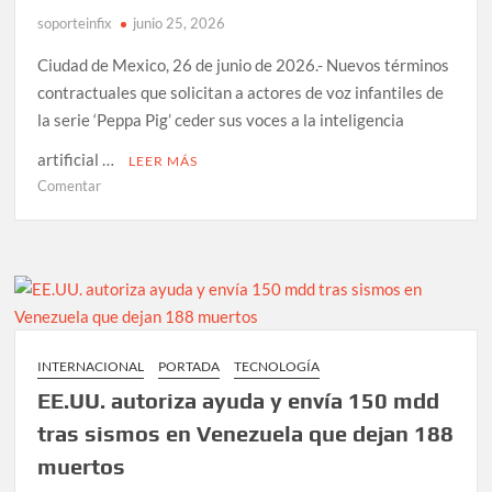
soporteinfix
junio 25, 2026
Ciudad de Mexico, 26 de junio de 2026.- Nuevos términos
contractuales que solicitan a actores de voz infantiles de
la serie ‘Peppa Pig’ ceder sus voces a la inteligencia
artificial …
LEER MÁS
en
Comentar
Polémica
por
cláusula
de
IA
en
contratos
INTERNACIONAL
PORTADA
TECNOLOGÍA
de
EE.UU. autoriza ayuda y envía 150 mdd
niños
actores
tras sismos en Venezuela que dejan 188
de
muertos
voz