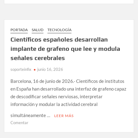
Solicitan
permiso
para
que
robot
PORTADA
SALUD
TECNOLOGÍA
humanoide
Científicos españoles desarrollan
chino
implante de grafeno que lee y modula
ascienda
al
señales cerebrales
Everest
soporteinfix
junio 16, 2026
Barcelona, 16 de junio de 2026.- Científicos de institutos
en España han desarrollado una interfaz de grafeno capaz
de descodificar señales nerviosas, interpretar
información y modular la actividad cerebral
simultáneamente …
LEER MÁS
en
Comentar
Científicos
españoles