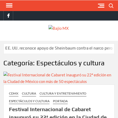
Saltar
Buscar
al
facebook
contenido
BAJI
MX
onoce apoyo de Sheinbaum contra el narco pero advierte que per
Categoría:
Espectáculos y cultura
CDMX
CULTURA
CULTURA Y ENTRETENIMIENTO
ESPECTÁCULOS Y CULTURA
PORTADA
Festival Internacional de Cabaret
inauguró su 22ª edición en la Ciudad de