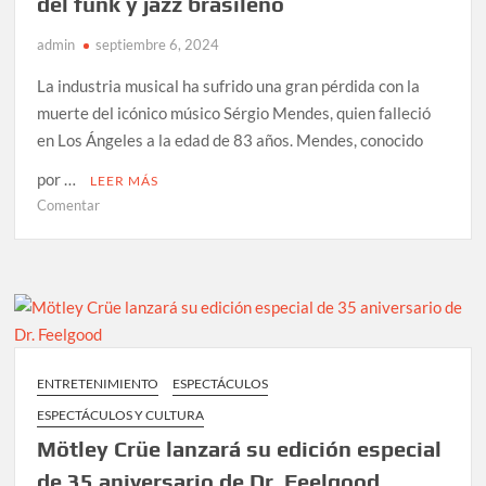
del funk y jazz brasileño
este
domingo
admin
septiembre 6, 2024
29
La industria musical ha sufrido una gran pérdida con la
de
septiembre
muerte del icónico músico Sérgio Mendes, quien falleció
en Los Ángeles a la edad de 83 años. Mendes, conocido
por …
LEER MÁS
en
Comentar
Murió
Sérgio
Mendes:
Adiós
al
grande
del
ENTRETENIMIENTO
ESPECTÁCULOS
funk
ESPECTÁCULOS Y CULTURA
y
jazz
Mötley Crüe lanzará su edición especial
brasileño
de 35 aniversario de Dr. Feelgood