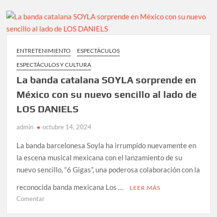
en
México
para
deslumbrar
en
ENTRETENIMIENTO
ESPECTÁCULOS
gira
ESPECTÁCULOS Y CULTURA
nacional
con
La banda catalana SOYLA sorprende en
su
México con su nuevo sencillo al lado de
nuevo
LOS DANIELS
sencillo
“Mi
admin
octubre 14, 2024
Mejor
Momento”
La banda barcelonesa Soyla ha irrumpido nuevamente en
la escena musical mexicana con el lanzamiento de su
nuevo sencillo, “6 Gigas”, una poderosa colaboración con la
reconocida banda mexicana Los …
LEER MÁS
en
Comentar
La