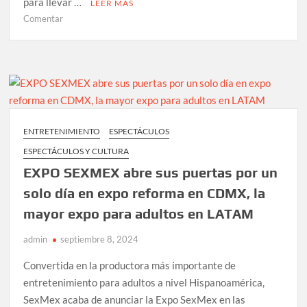
para llevar …
LEER MÁS
en
Comentar
LA
BANDA
DE
ROCK
ESPAÑOLA
ELEFANTES
llega
ENTRETENIMIENTO
ESPECTÁCULOS
al
ESPECTÁCULOS Y CULTURA
lunario
del
EXPO SEXMEX abre sus puertas por un
auditorio
solo día en expo reforma en CDMX, la
nacional,
mayor expo para adultos en LATAM
en
su
admin
septiembre 8, 2024
30
aniversario
Convertida en la productora más importante de
entretenimiento para adultos a nivel Hispanoamérica,
SexMex acaba de anunciar la Expo SexMex en las