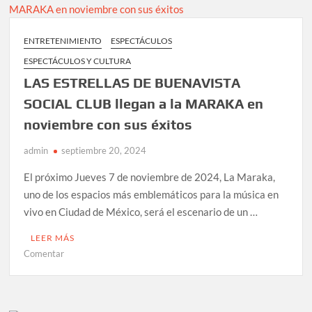
adiós
de
la
ENTRETENIMIENTO
ESPECTÁCULOS
CASTAÑEDA,
ESPECTÁCULOS Y CULTURA
y
el
LAS ESTRELLAS DE BUENAVISTA
regreso
SOCIAL CLUB llegan a la MARAKA en
a
noviembre con sus éxitos
México
de
admin
septiembre 20, 2024
INSPECTER
7
El próximo Jueves 7 de noviembre de 2024, La Maraka,
y
uno de los espacios más emblemáticos para la música en
THE
vivo en Ciudad de México, será el escenario de un …
LOCOS
en
LEER MÁS
un
en
Comentar
festival
LAS
único
ESTRELLAS
en
DE
Naucalpan