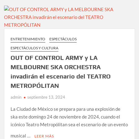
reality
de
SEXMEX
LA
MANSIÓN
NOPOR
ENTRETENIMIENTO
ESPECTÁCULOS
DE
ESPECTÁCULOS Y CULTURA
LOS
FAMOSOS,
OUT OF CONTROL ARMY y LA
con
MELBOURNE SKA ORCHESTRA
grandes
invadirán el escenario del TEATRO
sorpresas
METROPÓLITAN
admin
septiembre 13, 2024
La Ciudad de México se prepara para una explosión de
ska este domingo 24 de noviembre de 2024, cuando el
icónico Teatro Metropólitan sea el escenario de un evento
musical …
LEER MÁS