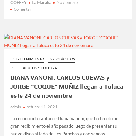
COFFEY
La Maraka
Noviembre
en
Comentar
CHICAGO
EXPERIENCE
FEAT.
DANNY
SERAPHINE
&
JEFF
ENTRETENIMIENTO
ESPECTÁCULOS
COFFEY
ESPECTÁCULOS Y CULTURA
regresan
a
DIANA VANONI, CARLOS CUEVAS y
La
JORGE “COQUE” MUÑIZ llegan a Toluca
Maraka
este 24 de noviembre
en
Noviembre
admin
octubre 11, 2024
La reconocida cantante Diana Vanoni, que ha tenido un
gran recibimiento el año pasado luego de presentar su
nuevo disco al lado de Los Panchos y con sendas