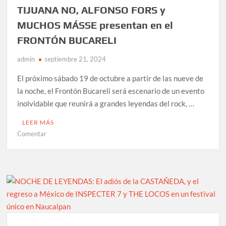
un
TIJUANA NO, ALFONSO FORS y
recorrido
MUCHOS MÁSSE presentan en el
por
toda
FRONTÓN BUCARELI
su
brillante
admin
septiembre 21, 2024
trayectoria
El próximo sábado 19 de octubre a partir de las nueve de
la noche, el Frontón Bucareli será escenario de un evento
inolvidable que reunirá a grandes leyendas del rock, …
LEER MÁS
en
Comentar
DAVE
EVANS
(EXCANTANTE
DE
AC/DC,
TIJUANA
NO,
ALFONSO