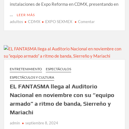
instalaciones de Expo Reforma en CDMX, presentando en
…
LEER MÁS
adultos
CDMX
EXPO SEXMEX
en
Comentar
EXPO
SEXMEX
abre
sus
puertas
por
un
ENTRETENIMIENTO
ESPECTÁCULOS
solo
ESPECTÁCULOS Y CULTURA
día
en
EL FANTASMA llega al Auditorio
expo
Nacional en noviembre con su “equipo
reforma
armado” a ritmo de banda, Sierreño y
en
CDMX,
Mariachi
la
mayor
admin
septiembre 8, 2024