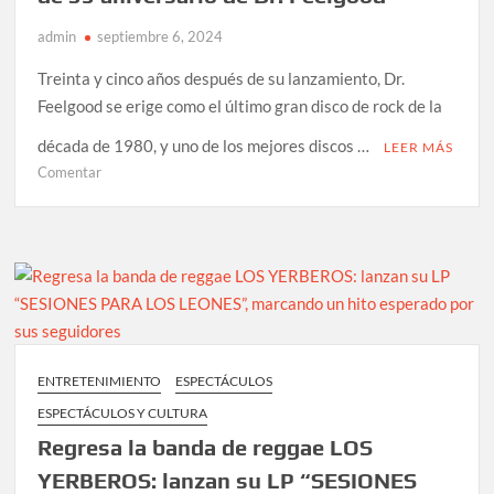
admin
septiembre 6, 2024
Treinta y cinco años después de su lanzamiento, Dr.
Feelgood se erige como el último gran disco de rock de la
década de 1980, y uno de los mejores discos …
LEER MÁS
en
Comentar
Mötley
Crüe
lanzará
su
edición
especial
de
35
ENTRETENIMIENTO
ESPECTÁCULOS
aniversario
ESPECTÁCULOS Y CULTURA
de
Dr.
Regresa la banda de reggae LOS
Feelgood
YERBEROS: lanzan su LP “SESIONES