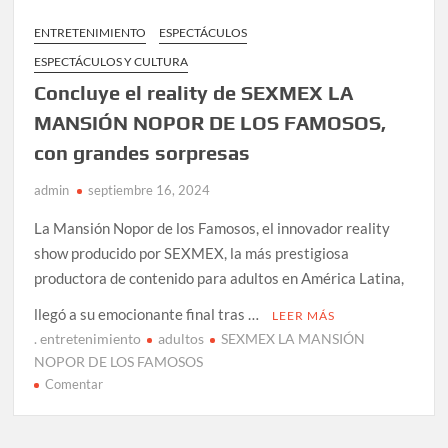
EN
ENTRETENIMIENTO
ESPECTÁCULOS
EL
ESPECTÁCULOS Y CULTURA
ZÓCALO
Concluye el reality de SEXMEX LA
MANSIÓN NOPOR DE LOS FAMOSOS,
con grandes sorpresas
admin
septiembre 16, 2024
La Mansión Nopor de los Famosos, el innovador reality
show producido por SEXMEX, la más prestigiosa
productora de contenido para adultos en América Latina,
llegó a su emocionante final tras …
LEER MÁS
. entretenimiento
adultos
SEXMEX LA MANSIÓN
NOPOR DE LOS FAMOSOS
en
Comentar
Concluye
el