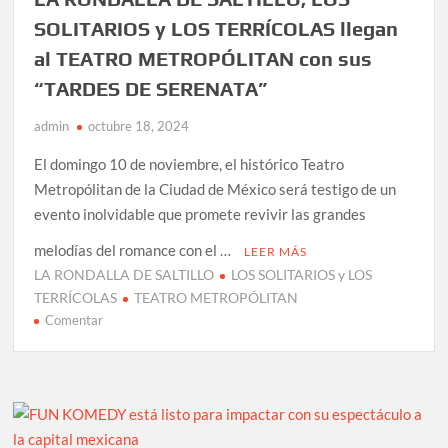
SOLITARIOS y LOS TERRÍCOLAS llegan
al TEATRO METROPÓLITAN con sus
“TARDES DE SERENATA”
admin
octubre 18, 2024
El domingo 10 de noviembre, el histórico Teatro
Metropólitan de la Ciudad de México será testigo de un
evento inolvidable que promete revivir las grandes
melodías del romance con el …
LEER MÁS
LA RONDALLA DE SALTILLO
LOS SOLITARIOS y LOS
TERRÍCOLAS
TEATRO METROPÓLITAN
en
Comentar
LA
RONDALLA
DE
SALTILLO,
LOS