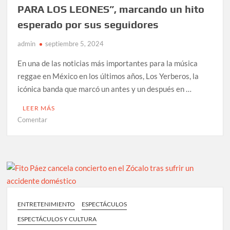
PARA LOS LEONES”, marcando un hito
esperado por sus seguidores
admin
septiembre 5, 2024
En una de las noticias más importantes para la música
reggae en México en los últimos años, Los Yerberos, la
icónica banda que marcó un antes y un después en …
LEER MÁS
en
Comentar
Regresa
la
banda
de
reggae
LOS
YERBEROS:
ENTRETENIMIENTO
ESPECTÁCULOS
lanzan
ESPECTÁCULOS Y CULTURA
su