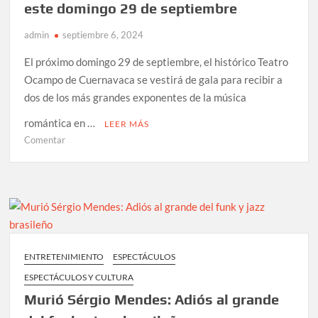
este domingo 29 de septiembre
octubre
con
admin
septiembre 6, 2024
show
especial
El próximo domingo 29 de septiembre, el histórico Teatro
para
Ocampo de Cuernavaca se vestirá de gala para recibir a
fans
dos de los más grandes exponentes de la música
romántica en …
LEER MÁS
en
Comentar
CARLOS
CUEVAS
Y
DIANA
VANONI
llegan
con
ENTRETENIMIENTO
ESPECTÁCULOS
show
ESPECTÁCULOS Y CULTURA
especial
a
Murió Sérgio Mendes: Adiós al grande
Cuernavaca