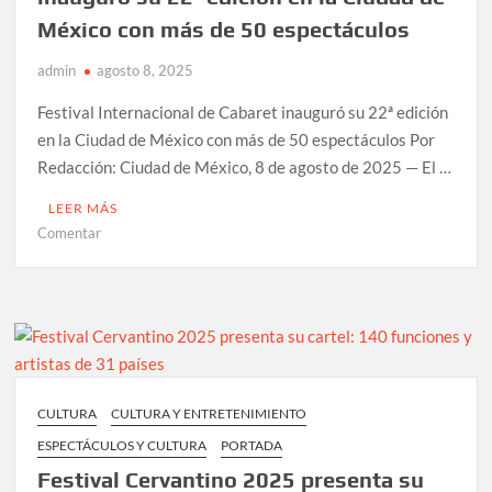
México con más de 50 espectáculos
admin
agosto 8, 2025
Festival Internacional de Cabaret inauguró su 22ª edición
en la Ciudad de México con más de 50 espectáculos Por
Redacción: Ciudad de México, 8 de agosto de 2025 — El …
LEER MÁS
en
Comentar
Festival
Internacional
de
Cabaret
inauguró
su
22ª
CULTURA
CULTURA Y ENTRETENIMIENTO
edición
ESPECTÁCULOS Y CULTURA
PORTADA
en
la
Festival Cervantino 2025 presenta su