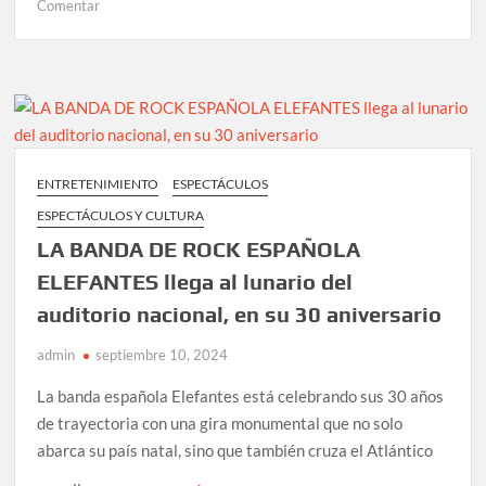
en
Comentar
Fontana
desata
“karma”:
un
viaje
musical
de
ENTRETENIMIENTO
ESPECTÁCULOS
consecuencias
ESPECTÁCULOS Y CULTURA
y
traición
LA BANDA DE ROCK ESPAÑOLA
ELEFANTES llega al lunario del
auditorio nacional, en su 30 aniversario
admin
septiembre 10, 2024
La banda española Elefantes está celebrando sus 30 años
de trayectoria con una gira monumental que no solo
abarca su país natal, sino que también cruza el Atlántico