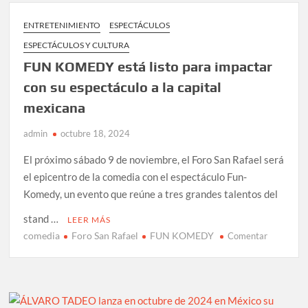
SOLITARIOS
y
ENTRETENIMIENTO
ESPECTÁCULOS
LOS
ESPECTÁCULOS Y CULTURA
TERRÍCOLAS
llegan
FUN KOMEDY está listo para impactar
al
con su espectáculo a la capital
TEATRO
mexicana
METROPÓLITAN
con
admin
octubre 18, 2024
sus
“TARDES
El próximo sábado 9 de noviembre, el Foro San Rafael será
DE
el epicentro de la comedia con el espectáculo Fun-
SERENATA”
Komedy, un evento que reúne a tres grandes talentos del
stand …
LEER MÁS
comedia
Foro San Rafael
FUN KOMEDY
en
Comentar
FUN
KOMEDY
está
listo