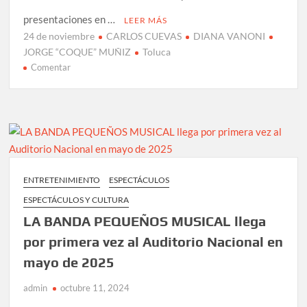
presentaciones en …
LEER MÁS
24 de noviembre
CARLOS CUEVAS
DIANA VANONI
JORGE “COQUE” MUÑIZ
Toluca
en
Comentar
DIANA
VANONI,
CARLOS
CUEVAS
y
JORGE
“COQUE”
ENTRETENIMIENTO
ESPECTÁCULOS
MUÑIZ
ESPECTÁCULOS Y CULTURA
llegan
a
LA BANDA PEQUEÑOS MUSICAL llega
Toluca
por primera vez al Auditorio Nacional en
este
mayo de 2025
24
de
admin
octubre 11, 2024
noviembre