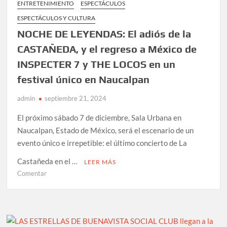
ENTRETENIMIENTO
ESPECTÁCULOS
FORS
ESPECTÁCULOS Y CULTURA
y
MUCHOS
NOCHE DE LEYENDAS: El adiós de la
MÁSSE
CASTAÑEDA, y el regreso a México de
presentan
INSPECTER 7 y THE LOCOS en un
en
el
festival único en Naucalpan
FRONTÓN
BUCARELI
admin
septiembre 21, 2024
El próximo sábado 7 de diciembre, Sala Urbana en
Naucalpan, Estado de México, será el escenario de un
evento único e irrepetible: el último concierto de La
Castañeda en el …
LEER MÁS
en
Comentar
NOCHE
DE
LEYENDAS:
El