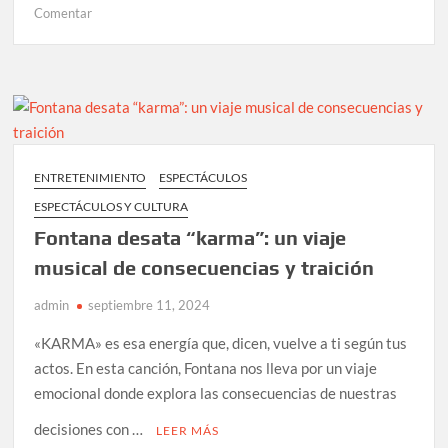
en
Comentar
OUT
OF
CONTROL
ARMY
y
LA
MELBOURNE
ENTRETENIMIENTO
ESPECTÁCULOS
SKA
ESPECTÁCULOS Y CULTURA
ORCHESTRA
invadirán
Fontana desata “karma”: un viaje
el
musical de consecuencias y traición
escenario
del
admin
septiembre 11, 2024
TEATRO
«KARMA» es esa energía que, dicen, vuelve a ti según tus
METROPÓLITAN
actos. En esta canción, Fontana nos lleva por un viaje
emocional donde explora las consecuencias de nuestras
decisiones con …
LEER MÁS