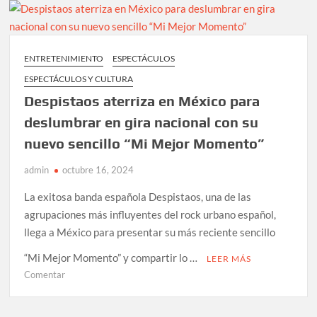
en
octubre
de
2024
ENTRETENIMIENTO
ESPECTÁCULOS
en
ESPECTÁCULOS Y CULTURA
México
su
Despistaos aterriza en México para
sencillo
deslumbrar en gira nacional con su
titulado
nuevo sencillo “Mi Mejor Momento”
“YO
SOY
admin
octubre 16, 2024
AQUÉL”
La exitosa banda española Despistaos, una de las
agrupaciones más influyentes del rock urbano español,
llega a México para presentar su más reciente sencillo
“Mi Mejor Momento” y compartir lo …
LEER MÁS
en
Comentar
Despistaos
aterriza