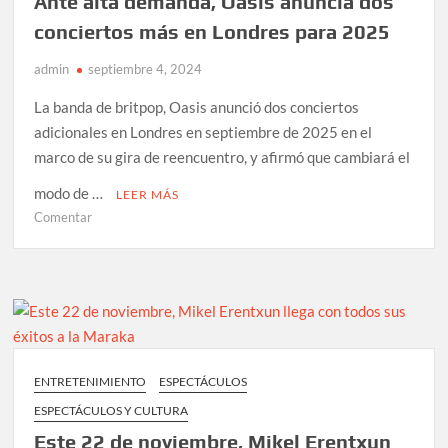
Ante alta demanda, Oasis anuncia dos
accidente
conciertos más en Londres para 2025
doméstico
admin
septiembre 4, 2024
La banda de britpop, Oasis anunció dos conciertos
adicionales en Londres en septiembre de 2025 en el
marco de su gira de reencuentro, y afirmó que cambiará el
modo de …
LEER MÁS
en
Comentar
Ante
alta
demanda,
Oasis
anuncia
dos
conciertos
ENTRETENIMIENTO
ESPECTÁCULOS
más
ESPECTÁCULOS Y CULTURA
en
Londres
Este 22 de noviembre, Mikel Erentxun