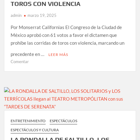
artistas
TOROS CON VIOLENCIA
de
admin
marzo 19, 2025
31
países
Por Monserrat Californias El Congreso de la Ciudad de
México aprobó con 61 votos a favor el dictamen que
prohíbe las corridas de toros con violencia, marcando un
precedente en …
LEER MÁS
en
Comentar
CDMX
DICE
ADIÓS
A
LAS
CORRIDAS
DE
TOROS
ENTRETENIMIENTO
ESPECTÁCULOS
CON
ESPECTÁCULOS Y CULTURA
VIOLENCIA
LA RONDALLA DE SALTILLO, LOS