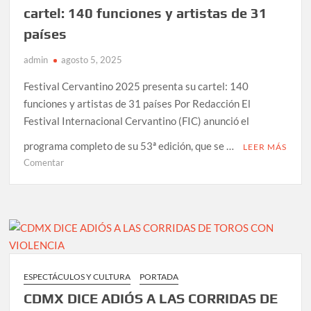
Ciudad
cartel: 140 funciones y artistas de 31
de
países
México
con
admin
agosto 5, 2025
más
de
Festival Cervantino 2025 presenta su cartel: 140
50
funciones y artistas de 31 países Por Redacción El
espectáculos
Festival Internacional Cervantino (FIC) anunció el
programa completo de su 53ª edición, que se …
LEER MÁS
en
Comentar
Festival
Cervantino
2025
presenta
su
cartel:
140
ESPECTÁCULOS Y CULTURA
PORTADA
funciones
CDMX DICE ADIÓS A LAS CORRIDAS DE
y