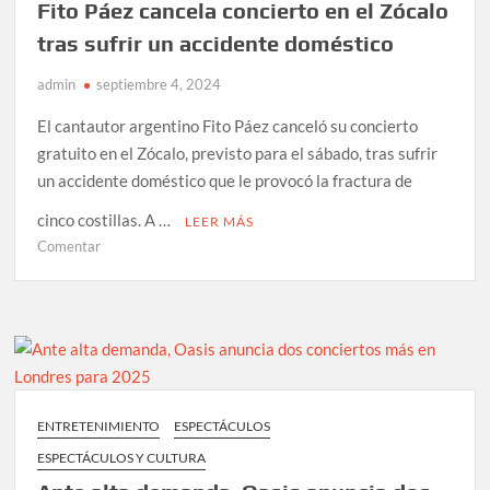
LP
Fito Páez cancela concierto en el Zócalo
“SESIONES
tras sufrir un accidente doméstico
PARA
LOS
admin
septiembre 4, 2024
LEONES”,
El cantautor argentino Fito Páez canceló su concierto
marcando
un
gratuito en el Zócalo, previsto para el sábado, tras sufrir
hito
un accidente doméstico que le provocó la fractura de
esperado
cinco costillas. A …
por
LEER MÁS
sus
en
Comentar
seguidores
Fito
Páez
cancela
concierto
en
el
Zócalo
ENTRETENIMIENTO
ESPECTÁCULOS
tras
ESPECTÁCULOS Y CULTURA
sufrir
un