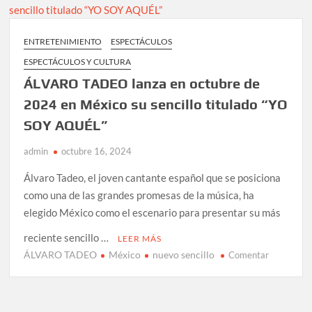
para
impactar
con
ENTRETENIMIENTO
ESPECTÁCULOS
su
ESPECTÁCULOS Y CULTURA
espectácu
a
ÁLVARO TADEO lanza en octubre de
la
2024 en México su sencillo titulado “YO
capital
SOY AQUÉL”
mexicana
admin
octubre 16, 2024
Álvaro Tadeo, el joven cantante español que se posiciona
como una de las grandes promesas de la música, ha
elegido México como el escenario para presentar su más
reciente sencillo …
LEER MÁS
ÁLVARO TADEO
México
nuevo sencillo
en
Comentar
ÁLVARO
TADEO
lanza