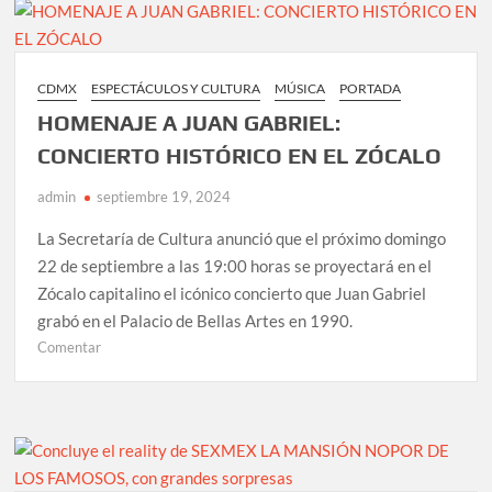
BUENAVISTA
SOCIAL
CLUB
llegan
CDMX
ESPECTÁCULOS Y CULTURA
MÚSICA
PORTADA
a
HOMENAJE A JUAN GABRIEL:
la
MARAKA
CONCIERTO HISTÓRICO EN EL ZÓCALO
en
admin
septiembre 19, 2024
noviembre
con
La Secretaría de Cultura anunció que el próximo domingo
sus
22 de septiembre a las 19:00 horas se proyectará en el
éxitos
Zócalo capitalino el icónico concierto que Juan Gabriel
grabó en el Palacio de Bellas Artes en 1990.
en
Comentar
HOMENAJE
A
JUAN
GABRIEL:
CONCIERTO
HISTÓRICO