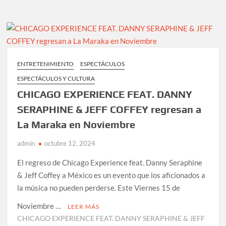
banda
catalana
SOYLA
sorprende
en
México
ENTRETENIMIENTO
ESPECTÁCULOS
con
ESPECTÁCULOS Y CULTURA
su
nuevo
CHICAGO EXPERIENCE FEAT. DANNY
sencillo
SERAPHINE & JEFF COFFEY regresan a
al
La Maraka en Noviembre
lado
de
admin
octubre 12, 2024
LOS
DANIELS
El regreso de Chicago Experience feat. Danny Seraphine
& Jeff Coffey a México es un evento que los aficionados a
la música no pueden perderse. Este Viernes 15 de
Noviembre …
LEER MÁS
CHICAGO EXPERIENCE FEAT. DANNY SERAPHINE & JEFF