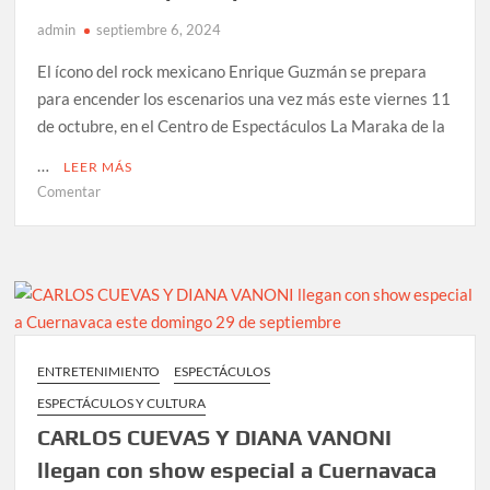
ritmo
admin
septiembre 6, 2024
de
banda,
El ícono del rock mexicano Enrique Guzmán se prepara
Sierreño
para encender los escenarios una vez más este viernes 11
y
de octubre, en el Centro de Espectáculos La Maraka de la
Mariachi
…
LEER MÁS
en
Comentar
ENRIQUE
GUZMAN
Y
DIANA
VANONI
llegan
a
ENTRETENIMIENTO
ESPECTÁCULOS
la
ESPECTÁCULOS Y CULTURA
MARAKA
el
CARLOS CUEVAS Y DIANA VANONI
11
llegan con show especial a Cuernavaca
de