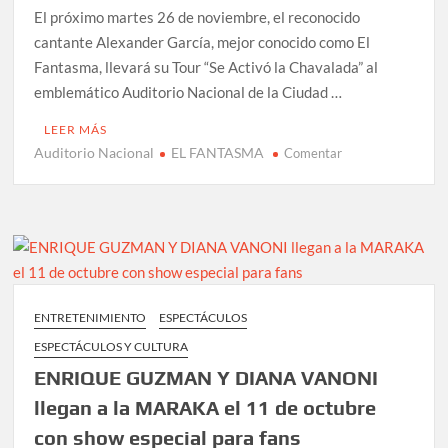
expo
El próximo martes 26 de noviembre, el reconocido
para
cantante Alexander García, mejor conocido como El
adultos
Fantasma, llevará su Tour “Se Activó la Chavalada” al
en
LATAM
emblemático Auditorio Nacional de la Ciudad …
LEER MÁS
Auditorio Nacional
EL FANTASMA
en
Comentar
EL
FANTASMA
llega
al
Auditorio
Nacional
en
ENTRETENIMIENTO
ESPECTÁCULOS
noviembre
ESPECTÁCULOS Y CULTURA
con
su
ENRIQUE GUZMAN Y DIANA VANONI
“equipo
llegan a la MARAKA el 11 de octubre
armado”
con show especial para fans
a