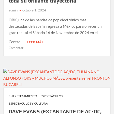
toda su brillante trayectoria
mayo
de
admin
octubre 1, 2024
2025
OBK, una de las bandas de pop electrónico más
destacadas de España regresa a México para ofrecer un
gran recital el Sábado 16 de Noviembre de 2024 en el
Centro …
LEER MÁS
en
Comentar
OBK
se
presentará
en
México
con
un
show
ENTRETENIMIENTO
ESPECTÁCULOS
especial
ESPECTÁCULOS Y CULTURA
que
hará
DAVE EVANS (EXCANTANTE DE AC/DC,