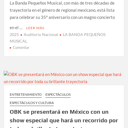
La Banda Pequeños Musical, con más de tres décadas de
trayectoria en el género de regional mexicano, está lista
para celebrar su 35º aniversario con un magno concierto
en el …
LEER MÁS
2025
Auditorio Nacional
LA BANDA PEQUEÑOS
MUSICAL
en
Comentar
LA
BANDA
PEQUEÑOS
MUSICAL
llega
por
primera
ENTRETENIMIENTO
ESPECTÁCULOS
vez
ESPECTÁCULOS Y CULTURA
al
Auditorio
OBK se presentará en México con un
Nacional
show especial que hará un recorrido por
en