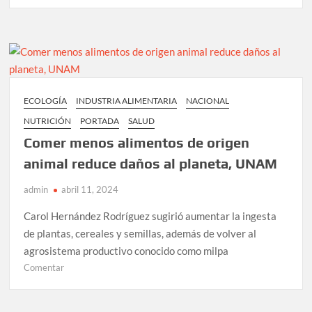
COMER
BIEN
PARA
PENSAR
MEJOR
ECOLOGÍA
INDUSTRIA ALIMENTARIA
NACIONAL
NUTRICIÓN
PORTADA
SALUD
Comer menos alimentos de origen
animal reduce daños al planeta, UNAM
admin
abril 11, 2024
Carol Hernández Rodríguez sugirió aumentar la ingesta
de plantas, cereales y semillas, además de volver al
agrosistema productivo conocido como milpa
en
Comentar
Comer
menos