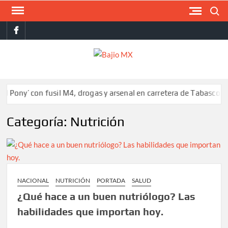
Saltar
Buscar
al
facebook
contenido
BAJI
MX
’ con fusil M4, drogas y arsenal en carretera de Tabasco
Colom
Categoría:
Nutrición
NACIONAL
NUTRICIÓN
PORTADA
SALUD
¿Qué hace a un buen nutriólogo? Las
habilidades que importan hoy.