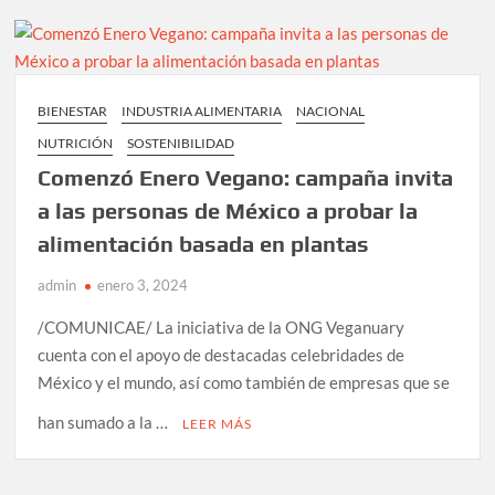
alimentos
de
origen
animal
reduce
BIENESTAR
INDUSTRIA ALIMENTARIA
NACIONAL
daños
NUTRICIÓN
SOSTENIBILIDAD
al
planeta,
Comenzó Enero Vegano: campaña invita
UNAM
a las personas de México a probar la
alimentación basada en plantas
admin
enero 3, 2024
/COMUNICAE/ La iniciativa de la ONG Veganuary
cuenta con el apoyo de destacadas celebridades de
México y el mundo, así como también de empresas que se
han sumado a la …
LEER MÁS