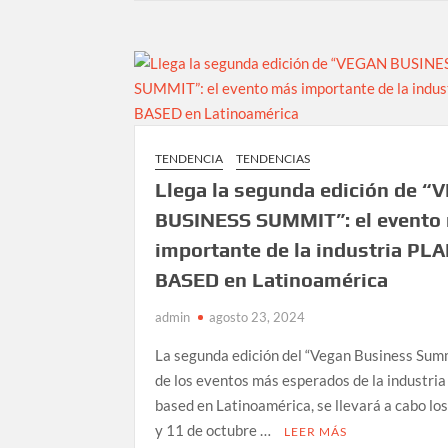
World
Rebirth:
Revelan
primeras
imágenes
de
la
TENDENCIA
TENDENCIAS
nueva
Llega la segunda edición de 
película
BUSINESS SUMMIT”: el evento
importante de la industria PL
BASED en Latinoamérica
admin
agosto 23, 2024
La segunda edición del “Vegan Business Summ
de los eventos más esperados de la industria
based en Latinoamérica, se llevará a cabo los
y 11 de octubre …
LEER MÁS