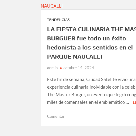
MUJERES
EXIGEN
SANCIONES
TENDENCIAS
POR
LA FIESTA CULINARIA THE MA
SU
DISCURSO
BURGUER fue todo un éxito
MACHISTA
hedonista a los sentidos en el
PARQUE NAUCALLI
admin
octubre 14, 2024
Este fin de semana, Ciudad Satélite vivió una
experiencia culinaria inolvidable con la cele
The Master Burger, un evento que logró con
miles de comensales en el emblemático …
L
en
Comentar
LA
FIESTA
CULINARIA