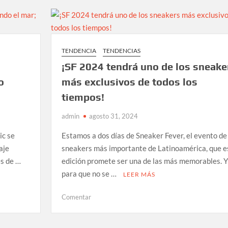
años
de
excelencia
gastronómica
TENDENCIA
TENDENCIAS
en
el
¡SF 2024 tendrá uno de los sneake
cielo
o
más exclusivos de todos los
de
tiempos!
la
ciudad
admin
agosto 31, 2024
de
México
ic se
Estamos a dos días de Sneaker Fever, el evento de
en
aje
sneakers más importante de Latinoamérica, que e
el
es de …
edición promete ser una de las más memorables. Y
WTC
para que no se …
LEER MÁS
en
Comentar
¡SF
2024