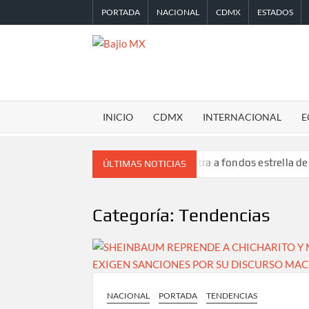
Saltar
PORTADA
NACIONAL
CDMX
ESTADOS
al
contenido
BAJIO
MX
INICIO
CDMX
INTERNACIONAL
E
lia
Desplome de la IA arrastra a fondos estrella de Wall Street
ÚLTIMAS NOTICIAS
Categoría:
Tendencias
NACIONAL
PORTADA
TENDENCIAS