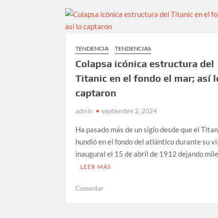
THE
MASTER
BURGUER
fue
TENDENCIA
TENDENCIAS
todo
Colapsa icónica estructura del
un
éxito
Titanic en el fondo el mar; así l
hedonista
captaron
a
los
admin
septiembre 2, 2024
sentidos
en
Ha pasado más de un siglo desde que el Titan
el
hundió en el fondo del atlántico durante su vi
PARQUE
inaugural el 15 de abril de 1912 dejando mil
NAUCALLI
LEER MÁS
en
Comentar
Colapsa
icónica