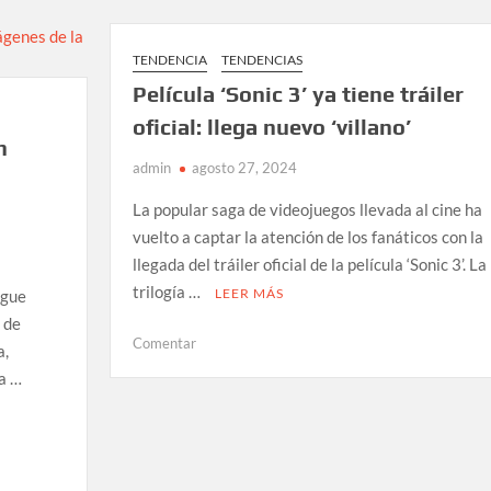
tendrá
uno
de
TENDENCIA
TENDENCIAS
los
Película ‘Sonic 3’ ya tiene tráiler
sneakers
oficial: llega nuevo ‘villano’
más
n
exclusivos
admin
agosto 27, 2024
de
a
todos
La popular saga de videojuegos llevada al cine ha
los
vuelto a captar la atención de los fanáticos con la
tiempos!
llegada del tráiler oficial de la película ‘Sonic 3’. La
trilogía …
LEER MÁS
igue
 de
en
Comentar
a,
Película
la …
‘Sonic
3’
ya
tiene
tráiler