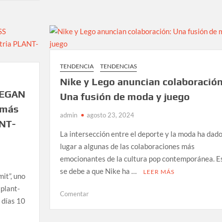
oficial:
llega
nuevo
‘villano’
TENDENCIA
TENDENCIAS
Nike y Lego anuncian colaboración
“VEGAN
Una fusión de moda y juego
 más
admin
agosto 23, 2024
ANT-
La intersección entre el deporte y la moda ha dad
lugar a algunas de las colaboraciones más
emocionantes de la cultura pop contemporánea. E
se debe a que Nike ha …
LEER MÁS
it”, uno
 plant-
en
Comentar
 días 10
Nike
y