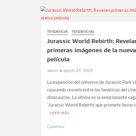
estructura
del
Titanic
en
el
TENDENCIA
TENDENCIAS
fondo
Jurassic World Rebirth: Revela
el
mar;
primeras imágenes de la nuev
así
película
lo
captaron
admin
agosto 29, 2024
La expansión del universo de Jurassic Park s
causando revuelo entre los fanáticos del cine
dinosaurios. La última es la emocionante sag
‘Jurassic World Rebirth’, que promete llevar 
LEER MÁS
en
Comentar
Jurassic