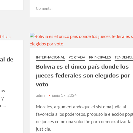
en
Comentar
Tierra
Quemada:
Celebrando
la
Cerámica
de
Autor
INTERNACIONAL
PORTADA
PRINCIPALES
TENDENCI
al de
en
Bolivia es el único país donde los
Oaxaca
jueces federales son elegidos por
voto
las
admin
junio 17, 2024
s y
or …
Morales, argumentando que el sistema judicial
favorecía a los poderosos, propuso la elección pop
de jueces como una solución para democratizar la
justicia.