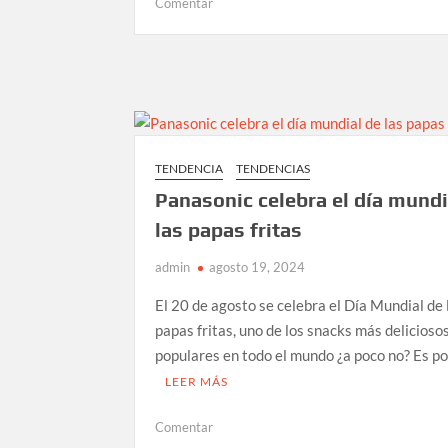
en
Comentar
Día
del
bombero
en
México
por
qué
TENDENCIA
TENDENCIAS
se
Panasonic celebra el día mundi
celebra
el
las papas fritas
22
de
admin
agosto 19, 2024
agosto
El 20 de agosto se celebra el Día Mundial de 
papas fritas, uno de los snacks más delicioso
populares en todo el mundo ¿a poco no? Es p
LEER MÁS
en
Comentar
Panasonic