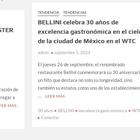
LA
MENOS
TENDENCIA
TENDENCIAS
SATISFECHA
BELLINI celebra 30 años de
STER
excelencia gastronómica en el ciel
de la ciudad de México en el WTC
admin
septiembre 5, 2024
El jueves 26 de septiembre, el renombrado
restaurante Bellini conmemorará su 30 aniversari
un hito que destaca no solo su longevidad, sino
también su estatus como uno de los establecimien
bración de
…
LEER MÁS
gregar a
EER MÁS
30 años
BELLINI
excelencia gastronómica
WT
en
Comentar
BELLINI
celebra
30