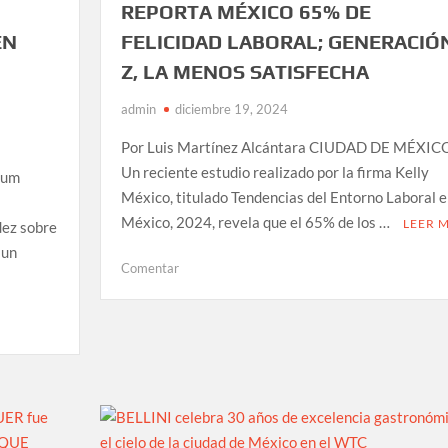
REPORTA MÉXICO 65% DE
EN
FELICIDAD LABORAL; GENERACIÓ
Z, LA MENOS SATISFECHA
admin
diciembre 19, 2024
Por Luis Martínez Alcántara CIUDAD DE MÉXICO
Un reciente estudio realizado por la firma Kelly
aum
México, titulado Tendencias del Entorno Laboral e
México, 2024, revela que el 65% de los …
LEER 
dez sobre
 un
en
Comentar
REPORTA
MÉXICO
65%
DE
FELICIDAD
LABORAL;
GENERACIÓN
Z,