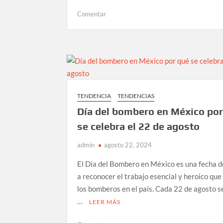
en
Comentar
Llega
la
segunda
edición
de
“VEGAN
BUSINESS
TENDENCIA
TENDENCIAS
SUMMIT”:
Día del bombero en México po
el
evento
se celebra el 22 de agosto
más
admin
agosto 22, 2024
importante
de
El Día del Bombero en México es una fecha 
la
a reconocer el trabajo esencial y heroico que
industria
los bomberos en el país. Cada 22 de agosto s
PLANT-
BASED
…
LEER MÁS
en
Latinoamérica