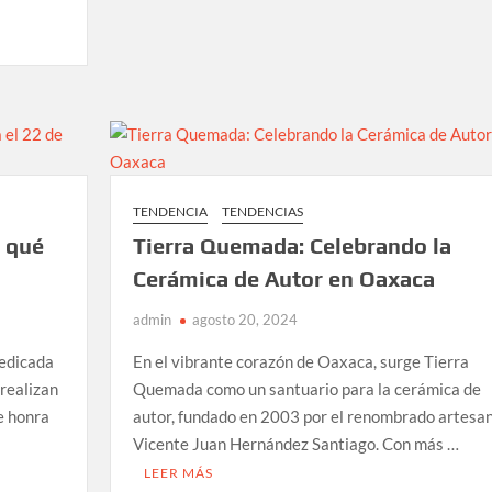
Lego
anuncian
colaboración:
Una
fusión
de
moda
y
juego
TENDENCIA
TENDENCIAS
r qué
Tierra Quemada: Celebrando la
Cerámica de Autor en Oaxaca
admin
agosto 20, 2024
dedicada
En el vibrante corazón de Oaxaca, surge Tierra
 realizan
Quemada como un santuario para la cerámica de
e honra
autor, fundado en 2003 por el renombrado artesa
Vicente Juan Hernández Santiago. Con más …
LEER MÁS