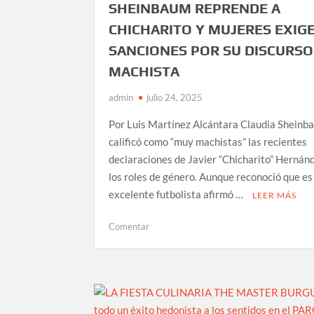
SHEINBAUM REPRENDE A
CHICHARITO Y MUJERES EXIG
SANCIONES POR SU DISCURSO
MACHISTA
admin
julio 24, 2025
Por Luis Martínez Alcántara Claudia Sheinb
calificó como “muy machistas” las recientes
declaraciones de Javier “Chicharito” Hernán
los roles de género. Aunque reconoció que es
excelente futbolista afirmó …
LEER MÁS
en
Comentar
SHEINBAUM
REPRENDE
A
CHICHARITO
Y