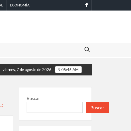
facebook
AL
ECONOMÍA
Buscar:
 de Scouts en México
EE.UU. amplía revisión de redes sociales 
viernes, 7 de agosto de 2026
9:05:47 AM
Buscar
Buscar