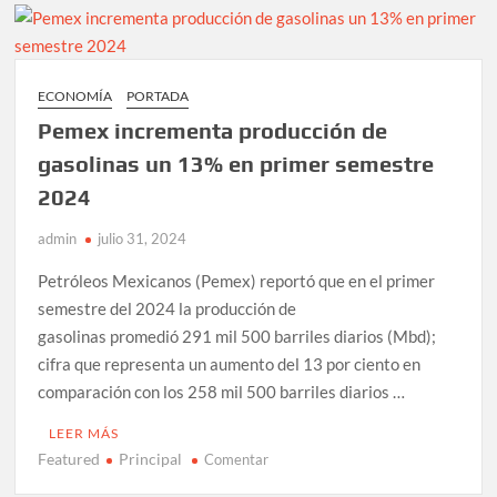
EMPRESARIAL
EN
TAMAULIPAS:
JULIO
ECONOMÍA
PORTADA
CÉSAR
Pemex incrementa producción de
ALMANZA
ARMAS
gasolinas un 13% en primer semestre
2024
admin
julio 31, 2024
Petróleos Mexicanos (Pemex) reportó que en el primer
semestre del 2024 la producción de
gasolinas promedió 291 mil 500 barriles diarios (Mbd);
cifra que representa un aumento del 13 por ciento en
comparación con los 258 mil 500 barriles diarios …
LEER MÁS
Featured
Principal
en
Comentar
Pemex