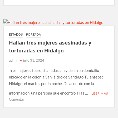
JOAQUÍN
GUZMÁN
LÓPEZ
SE
DECLARA
INOCENTE
ESTADOS
PORTADA
EN
Hallan tres mujeres asesinadas y
SU
PRIMERA
torturadas en Hidalgo
AUDIENCIA
admin
julio 31, 2024
EN
CHICAGO
Tres mujeres fueron halladas sin vida en un domicilio
ubicado en la colonia San Isidro de Santiago Tulantepec,
Hidalgo, el martes por la noche. De acuerdo con la
información, una persona que encontró a las …
LEER MÁS
en
Comentar
Hallan
tres
mujeres