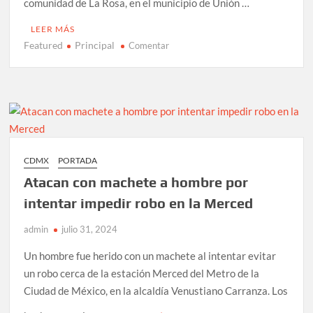
comunidad de La Rosa, en el municipio de Unión …
LEER MÁS
Featured
Principal
en
Comentar
Joven
intenta
salvar
a
una
menor
y
CDMX
PORTADA
ambos
Atacan con machete a hombre por
mueren
ahogados
intentar impedir robo en la Merced
en
admin
julio 31, 2024
un
lago
Un hombre fue herido con un machete al intentar evitar
de
un robo cerca de la estación Merced del Metro de la
Jalisco
Ciudad de México, en la alcaldía Venustiano Carranza. Los