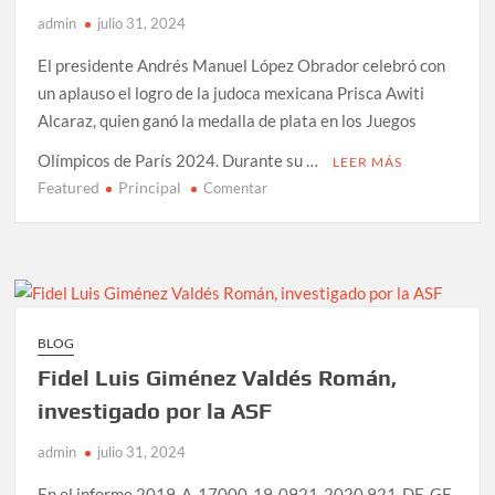
admin
julio 31, 2024
en
Venezuela
El presidente Andrés Manuel López Obrador celebró con
un aplauso el logro de la judoca mexicana Prisca Awiti
Alcaraz, quien ganó la medalla de plata en los Juegos
Olímpicos de París 2024. Durante su …
LEER MÁS
Featured
Principal
en
Comentar
AMLO
aplaude
a
Prisca
Awiti
por
BLOG
medalla
Fidel Luis Giménez Valdés Román,
de
plata
investigado por la ASF
en
admin
julio 31, 2024
París-
2024
En el informe 2019-A-17000-19-0921-2020 921-DE-GF