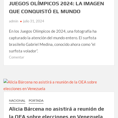
ataque
JUEGOS OLÍMPICOS 2024: LA IMAGEN
QUE CONQUISTÓ EL MUNDO
admin
julio 31, 2024
En los Juegos Olímpicos de 2024, una fotografía ha
capturado la atención del mundo entero. El surfista
brasileño Gabriel Medina, conocido ahora como “el
surfista volador”.
en
Comentar
“EL
SURFISTA
VOLADOR”
DE
LOS
JUEGOS
OLÍMPICOS
NACIONAL
PORTADA
2024:
Alicia Bárcena no asistirá a reunión de
LA
IMAGEN
la OEA sobre elecciones en Venezuela