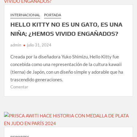
CASI
100
INTERNACIONAL
PORTADA
MIL
HELLO KITTY NO ES UN GATO, ES UNA
MILLONES
EN
NIÑA; ¿HEMOS VIVIDO ENGAÑADOS?
IMPUESTOS
admin
julio 31, 2024
Creada por la diseñadora Yuko Shimizu, Hello Kitty fue
concebida como una representación de la cultura kawaii
(tierna) de Japón, con un diseño simple y adorable que ha
trascendido generaciones.
en
Comentar
HELLO
KITTY
NO
ES
UN
GATO,
ES