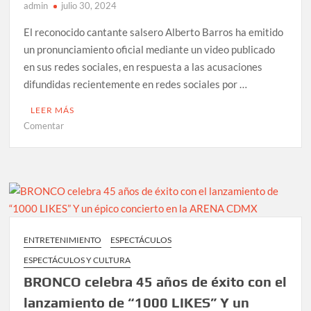
admin
julio 30, 2024
El reconocido cantante salsero Alberto Barros ha emitido
un pronunciamiento oficial mediante un video publicado
en sus redes sociales, en respuesta a las acusaciones
difundidas recientemente en redes sociales por …
LEER MÁS
en
Comentar
Frente
a
la
difamación,
ALBERTO
BARROS
defiende
ENTRETENIMIENTO
ESPECTÁCULOS
su
ESPECTÁCULOS Y CULTURA
reputación
y
BRONCO celebra 45 años de éxito con el
amor
lanzamiento de “1000 LIKES” Y un
por