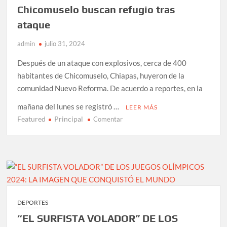
JUDO
Chicomuselo buscan refugio tras
EN
ataque
PARÍS
2024
admin
julio 31, 2024
Después de un ataque con explosivos, cerca de 400
habitantes de Chicomuselo, Chiapas, huyeron de la
comunidad Nuevo Reforma. De acuerdo a reportes, en la
mañana del lunes se registró …
LEER MÁS
Featured
Principal
en
Comentar
Cerca
de
400
habitantes
de
Chicomuselo
buscan
DEPORTES
refugio
“EL SURFISTA VOLADOR” DE LOS
tras