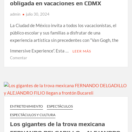
obligada en vacaciones en CDMX
LIKES”
Y
admin
julio 30, 2024
un
épico
La Ciudad de México invita a todos los vacacionistas, el
concierto
público escolar y sus familias a disfrutar de una
en
experiencia artística sin precedentes con “Van Gogh, the
la
Immersive Experience”. Esta …
ARENA
LEER MÁS
CDMX
en
Comentar
VAN
GOGH,
THE
IMMERSIVE
EXPERIENCE:
una
revolución
ENTRETENIMIENTO
ESPECTÁCULOS
artística
ESPECTÁCULOS Y CULTURA
obligada
en
Los gigantes de la trova mexicana
vacaciones