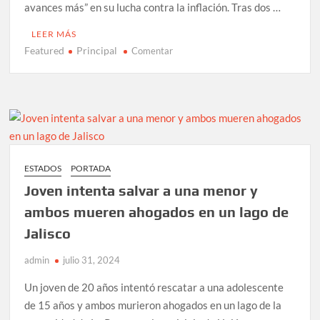
avances más” en su lucha contra la inflación. Tras dos …
LEER MÁS
Featured
Principal
en
Comentar
Reserva
Federal
de
EUA
mantiene
las
tasas
ESTADOS
PORTADA
sin
Joven intenta salvar a una menor y
cambios
y
ambos mueren ahogados en un lago de
ve
Jalisco
“avances”
contra
admin
julio 31, 2024
la
inflación
Un joven de 20 años intentó rescatar a una adolescente
de 15 años y ambos murieron ahogados en un lago de la