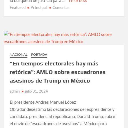
la búsqueda de justicia para …
LEER MÁS
Featured
Principal
en
Comentar
AMLO
promete
justicia
tras
asesinato
de
empresario
NACIONAL
PORTADA
Julio
“En tiempos electorales hay más
César
Almanza
retórica”: AMLO sobre escuadrones
asesinos de Trump en México
admin
julio 31, 2024
El presidente Andrés Manuel López
Obrador desestimó las declaraciones del expresidente y
candidato presidencial republicano, Donald Trump, sobre
el envío de “escuadrones de asesinos” a México para