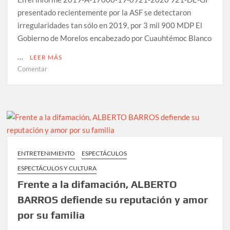
presentado recientemente por la ASF se detectaron
irregularidades tan sólo en 2019, por 3 mil 900 MDP El
Gobierno de Morelos encabezado por Cuauhtémoc Blanco
…
LEER MÁS
en
Comentar
Fidel
Luis
Giménez
Valdés
Román,
investigado
por
ENTRETENIMIENTO
ESPECTÁCULOS
la
ESPECTÁCULOS Y CULTURA
ASF
Frente a la difamación, ALBERTO
BARROS defiende su reputación y amor
por su familia