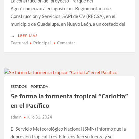
La construcción del proyecto “Parque del
Agua” comenzará en agosto por Regiomontana de
Construcción y Servicios, SAPI de CV (RECSA), en el
municipio de Guadalupe, en Nuevo León, a un costado del
…
LEER MÁS
Featured
Principal
en
Comentar
Alistan
construcción
de
“Parque
del
Agua”
ESTADOS
PORTADA
en
Se forma la tormenta tropical “Carlotta”
Nuevo
León
en el Pacífico
admin
julio 31, 2024
El Servicio Meteorológico Nacional (SMN) informó que la
depresión tropical Tres-E intensificó su fuerza y se