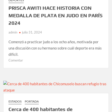
DEPORTES
UNA
PRISCA AWITI HACE HISTORIA CON
NIÑA;
¿HEMOS
MEDALLA DE PLATA EN JUDO EN PARÍS
VIVIDO
2024
ENGAÑADOS?
admin
julio 31, 2024
Comenzó a practicar judo a los ocho años, motivada por
una discusión con su hermano sobre cuál deporte era más
difícil.
en
Comentar
PRISCA
AWITI
HACE
HISTORIA
CON
MEDALLA
DE
ESTADOS
PORTADA
PLATA
Cerca de 400 habitantes de
EN