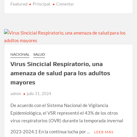
Featured
Principal
en
Comentar
Jueza
de
EUA
mantiene
en
la
cárcel
NACIONAL
SALUD
a
Virus Sincicial Respiratorio, una
“El
Mayo”
amenaza de salud para los adultos
Zambada
mayores
admin
julio 31, 2024
De acuerdo con el Sistema Nacional de Vigilancia
Epidemiológica, el VSR representó el 43% de los otros
virus respiratorios (OVR) durante la temporada invernal
2023-2024.1 En la continua lucha por …
LEER MÁS