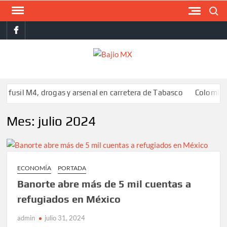
Saltar
Buscar
al
facebook
contenido
BAJI
MX
rogas y arsenal en carretera de Tabasco
Colombia respalda sobe
Mes:
julio 2024
ECONOMÍA
PORTADA
Banorte abre más de 5 mil cuentas a
refugiados en México
admin
julio 31, 2024