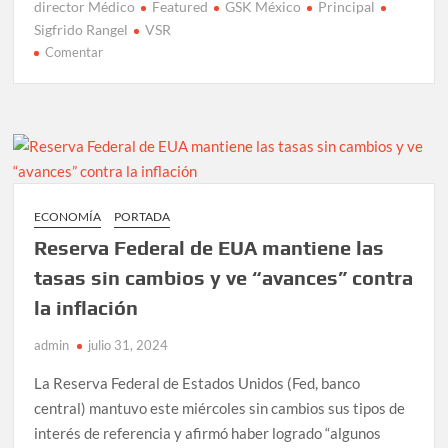
director Médico
Featured
GSK México
Principal
Sigfrido Rangel
VSR
en
Comentar
Virus
Sincicial
Respiratorio,
una
amenaza
de
salud
ECONOMÍA
PORTADA
para
Reserva Federal de EUA mantiene las
los
adultos
tasas sin cambios y ve “avances” contra
mayores
la inflación
admin
julio 31, 2024
La Reserva Federal de Estados Unidos (Fed, banco
central) mantuvo este miércoles sin cambios sus tipos de
interés de referencia y afirmó haber logrado “algunos