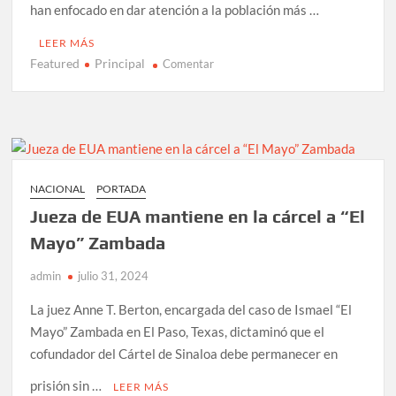
han enfocado en dar atención a la población más …
LEER MÁS
Featured
Principal
en
Comentar
Hacienda
reporta
inversión
de
2.9
billones
NACIONAL
PORTADA
de
Jueza de EUA mantiene en la cárcel a “El
pesos
en
Mayo” Zambada
programas
admin
julio 31, 2024
sociales
prioritarios
La juez Anne T. Berton, encargada del caso de Ismael “El
Mayo” Zambada en El Paso, Texas, dictaminó que el
cofundador del Cártel de Sinaloa debe permanecer en
prisión sin …
LEER MÁS