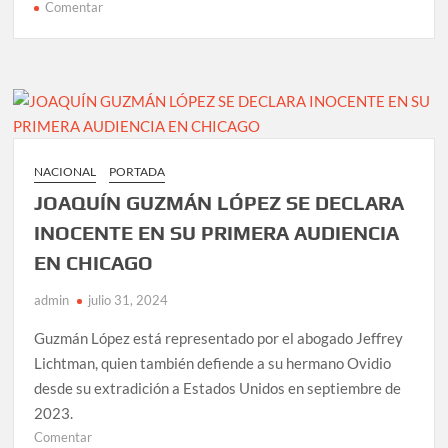
en
Comentar
Dos
soldadores
caen
de
estructura
del
Tren
NACIONAL
PORTADA
México-
JOAQUÍN GUZMÁN LÓPEZ SE DECLARA
Toluca;
resultan
INOCENTE EN SU PRIMERA AUDIENCIA
con
EN CHICAGO
lesiones
graves
admin
julio 31, 2024
Guzmán López está representado por el abogado Jeffrey
Lichtman, quien también defiende a su hermano Ovidio
desde su extradición a Estados Unidos en septiembre de
2023.
en
Comentar