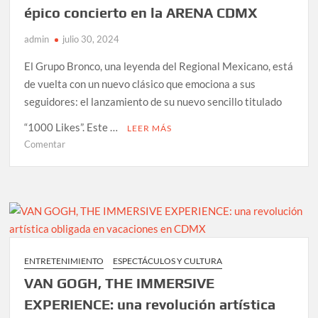
épico concierto en la ARENA CDMX
su
familia
admin
julio 30, 2024
El Grupo Bronco, una leyenda del Regional Mexicano, está
de vuelta con un nuevo clásico que emociona a sus
seguidores: el lanzamiento de su nuevo sencillo titulado
“1000 Likes”. Este …
LEER MÁS
en
Comentar
BRONCO
celebra
45
años
de
éxito
con
ENTRETENIMIENTO
ESPECTÁCULOS Y CULTURA
el
VAN GOGH, THE IMMERSIVE
lanzamiento
de
EXPERIENCE: una revolución artística
“1000