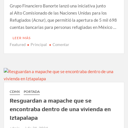
Grupo Financiero Banorte lanzó una iniciativa junto
al Alto Comisionado de las Naciones Unidas para los
Refugiados (Acnur), que permitió la apertura de 5 mil 698
cuentas bancarias para personas refugiadas en México …
LEER MÁS
Featured
Principal
en
Comentar
Banorte
abre
más
de
5
mil
cuentas
CDMX
PORTADA
a
Resguardan a mapache que se
refugiados
en
encontraba dentro de una vivienda en
México
Iztapalapa