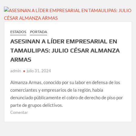
el
asesinato
de
Julio
Almanza
ESTADOS
PORTADA
hasta
ASESINAN A LÍDER EMPRESARIAL EN
donde
tope:
TAMAULIPAS: JULIO CÉSAR ALMANZA
AVA
ARMAS
admin
julio 31, 2024
Almanza Armas, conocido por su labor en defensa de los
comerciantes y empresarios de la región, había
denunciado públicamente el cobro de derecho de piso por
parte de grupos delictivos.
en
Comentar
ASESINAN
A
LÍDER