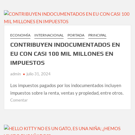
de
México,
con
Adalberto
Ortiz
ECONOMÍA
INTERNACIONAL
PORTADA
PRINCIPAL
Ávalos,
CONTRIBUYEN INDOCUMENTADOS EN
ofrece
“conversación
EU CON CASI 100 MIL MILLONES EN
plena”
IMPUESTOS
al
Gobierno
admin
julio 31, 2024
Capitalino
Los impuestos pagados por los indocumentados incluyen
impuestos sobre la renta, ventas y propiedad, entre otros.
en
Comentar
CONTRIBUYEN
INDOCUMENTADOS
EN
EU
CON