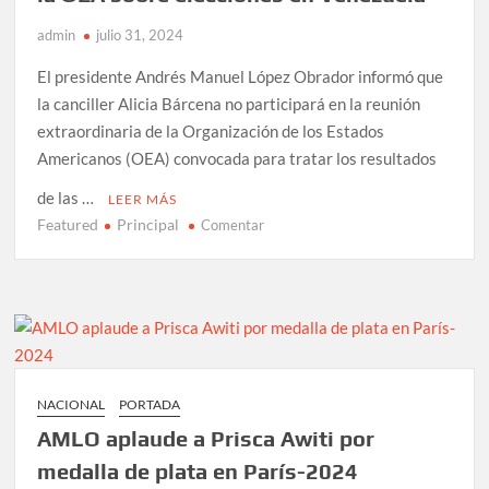
QUE
admin
julio 31, 2024
CONQUISTÓ
EL
El presidente Andrés Manuel López Obrador informó que
MUNDO
la canciller Alicia Bárcena no participará en la reunión
extraordinaria de la Organización de los Estados
Americanos (OEA) convocada para tratar los resultados
de las …
LEER MÁS
Featured
Principal
en
Comentar
Alicia
Bárcena
no
asistirá
a
reunión
de
NACIONAL
PORTADA
la
AMLO aplaude a Prisca Awiti por
OEA
sobre
medalla de plata en París-2024
elecciones