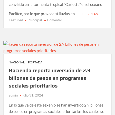
convirtió en la tormenta tropical “Carlotta” en el océano
Pacífico, por lo que provocará lluvias en …
LEER MÁS
Featured
Principal
en
Comentar
Se
forma
la
tormenta
tropical
“Carlotta”
en
NACIONAL
PORTADA
el
Hacienda reporta inversión de 2.9
Pacífico
billones de pesos en programas
sociales prioritarios
admin
julio 31, 2024
En lo que va de este sexenio se han invertido 2.9 billones
de pesos en programas sociales prioritarios, los cuales se