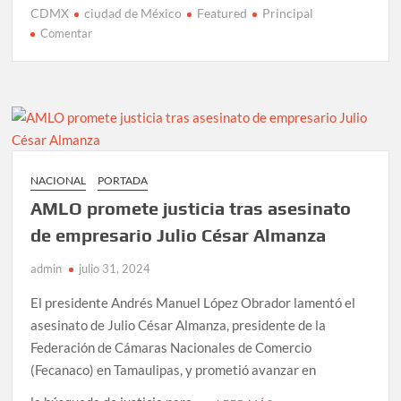
CDMX
ciudad de México
Featured
Principal
en
Comentar
Microbús
choca
contra
poste
de
luz
en
NACIONAL
PORTADA
Ermita
AMLO promete justicia tras asesinato
Iztapalapa;
varios
de empresario Julio César Almanza
lesionados
admin
julio 31, 2024
El presidente Andrés Manuel López Obrador lamentó el
asesinato de Julio César Almanza, presidente de la
Federación de Cámaras Nacionales de Comercio
(Fecanaco) en Tamaulipas, y prometió avanzar en