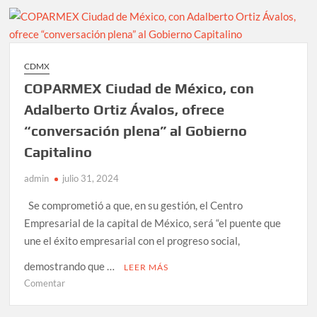
asesinadas
y
torturadas
en
CDMX
Hidalgo
COPARMEX Ciudad de México, con
Adalberto Ortiz Ávalos, ofrece
“conversación plena” al Gobierno
Capitalino
admin
julio 31, 2024
Se comprometió a que, en su gestión, el Centro
Empresarial de la capital de México, será “el puente que
une el éxito empresarial con el progreso social,
demostrando que …
LEER MÁS
en
Comentar
COPARMEX
Ciudad