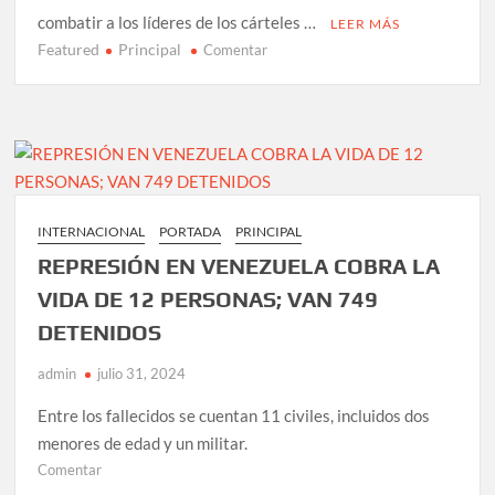
combatir a los líderes de los cárteles …
LEER MÁS
Featured
Principal
en
Comentar
“En
tiempos
electorales
hay
más
retórica”:
AMLO
INTERNACIONAL
PORTADA
PRINCIPAL
sobre
REPRESIÓN EN VENEZUELA COBRA LA
escuadrones
asesinos
VIDA DE 12 PERSONAS; VAN 749
de
DETENIDOS
Trump
en
admin
julio 31, 2024
México
Entre los fallecidos se cuentan 11 civiles, incluidos dos
menores de edad y un militar.
en
Comentar
REPRESIÓN