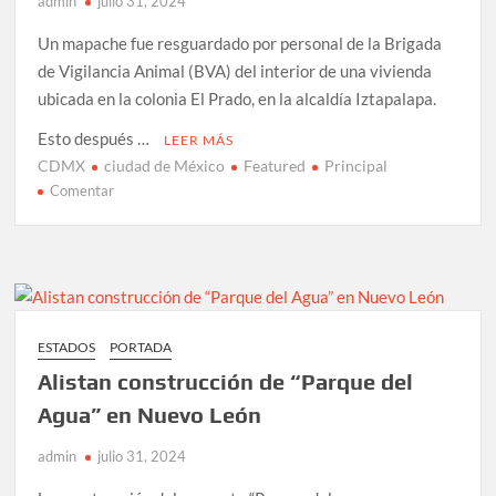
admin
julio 31, 2024
Un mapache fue resguardado por personal de la Brigada
de Vigilancia Animal (BVA) del interior de una vivienda
ubicada en la colonia El Prado, en la alcaldía Iztapalapa.
Esto después …
LEER MÁS
CDMX
ciudad de México
Featured
Principal
en
Comentar
Resguardan
a
mapache
que
se
encontraba
ESTADOS
PORTADA
dentro
Alistan construcción de “Parque del
de
una
Agua” en Nuevo León
vivienda
admin
julio 31, 2024
en
Iztapalapa