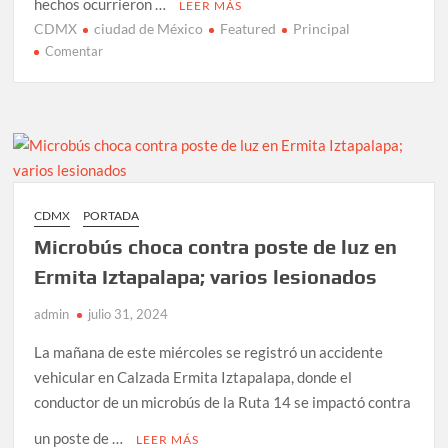
hechos ocurrieron …
LEER MÁS
CDMX
ciudad de México
Featured
Principal
en
Comentar
Atacan
con
machete
a
hombre
por
intentar
CDMX
PORTADA
impedir
Microbús choca contra poste de luz en
robo
en
Ermita Iztapalapa; varios lesionados
la
admin
julio 31, 2024
Merced
La mañana de este miércoles se registró un accidente
vehicular en Calzada Ermita Iztapalapa, donde el
conductor de un microbús de la Ruta 14 se impactó contra
un poste de …
LEER MÁS