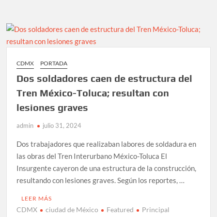
incrementa
producción
de
gasolinas
un
13%
CDMX
PORTADA
en
Dos soldadores caen de estructura del
primer
semestre
Tren México-Toluca; resultan con
2024
lesiones graves
admin
julio 31, 2024
Dos trabajadores que realizaban labores de soldadura en
las obras del Tren Interurbano México-Toluca El
Insurgente cayeron de una estructura de la construcción,
resultando con lesiones graves. Según los reportes, …
LEER MÁS
CDMX
ciudad de México
Featured
Principal