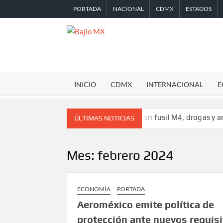
Saltar
PORTADA
NACIONAL
CDMX
ESTADOS
al
contenido
BAJIO
MX
INICIO
CDMX
INTERNACIONAL
E
ario
Detienen a ‘El Pony’ con fusil M4, drogas y arsenal en car
ÚLTIMAS NOTICIAS
Mes:
febrero 2024
ECONOMÍA
PORTADA
Aeroméxico emite política de
protección ante nuevos requisi