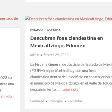
arremete
contra
“pseudoambientalist
en
defensa
ESTADOS
PORTADA
del
Descubren fosa clandestina en
Tren
Maya
Mexicaltzingo, Edomex
admin
febrero 29, 2024
La Fiscalía General de Justicia del Estado de Méx
(FGJEM) reportó el hallazgo de una fosa
clandestina dentro de un edificio en construcción 
2023 su
el municipio de Mexicaltzingo, en el Valle de Toluca
anzar una
descubrimiento …
LEER MÁS
s
EER MÁS
en
Featured
Principal
Comentar
Descubren
fosa