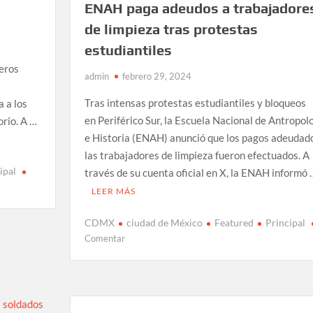
ENAH paga adeudos a trabajadore
de limpieza tras protestas
estudiantiles
jeros
admin
febrero 29, 2024
Tras intensas protestas estudiantiles y bloqueos
a a los
en Periférico Sur, la Escuela Nacional de Antropol
orio. A …
e Historia (ENAH) anunció que los pagos adeudad
las trabajadores de limpieza fueron efectuados. A
ipal
través de su cuenta oficial en X, la ENAH informó 
LEER MÁS
CDMX
ciudad de México
Featured
Principal
en
Comentar
ENAH
paga
adeudos
a