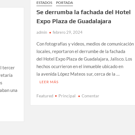
trabajadores
ESTADOS
PORTADA
de
Se derrumba la fachada del Hotel
limpieza
Expo Plaza de Guadalajara
tras
protestas
admin
febrero 29, 2024
estudiantiles
Con fotografías y videos, medios de comunicación
locales, reportaron el derrumbe de la fachada
del Hotel Expo Plaza de Guadalajara, Jalisco. Los
hechos ocurrieron en el inmueble ubicado en
l tercer
la avenida López Mateos sur, cerca de la …
retaría
LEER MÁS
os
zaban una
en
Featured
Principal
Comentar
Se
derrumba
la
fachada
del
Hotel