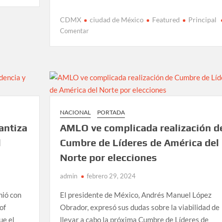
CDMX
ciudad de México
Featured
Principal
en
Comentar
Janecarlo
Lozano
se
posiciona
como
el
favorito
NACIONAL
PORTADA
para
antiza
AMLO ve complicada realización d
la
alcaldía
l
Cumbre de Líderes de América del
Gustavo
Norte por elecciones
A.
Madero
admin
febrero 29, 2024
nió con
El presidente de México, Andrés Manuel López
of
Obrador, expresó sus dudas sobre la viabilidad de
ue el
llevar a cabo la próxima Cumbre de Líderes de