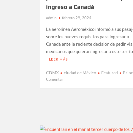
ingreso a Canadá
admin
febrero 29, 2024
La aerolínea Aeroméxico informó a sus pasa
sobre los nuevos requisitos para ingresar a
Canadá ante la reciente decisión de pedir vis
mexicanos que quieran ingresar a este territ
LEER MÁS
CDMX
ciudad de México
Featured
Princ
en
Comentar
Aeroméxico
emite
política
de
protección
ante
nuevos
requisitos