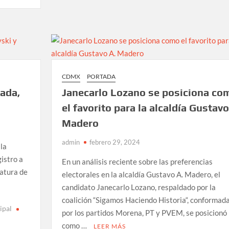
clandestina
en
Mexicaltzingo,
Edomex
CDMX
PORTADA
ada,
Janecarlo Lozano se posiciona co
el favorito para la alcaldía Gustavo
Madero
admin
febrero 29, 2024
 la
istro a
En un análisis reciente sobre las preferencias
fatura de
electorales en la alcaldía Gustavo A. Madero, el
candidato Janecarlo Lozano, respaldado por la
coalición “Sigamos Haciendo Historia“, conformad
ipal
por los partidos Morena, PT y PVEM, se posicionó
como …
LEER MÁS