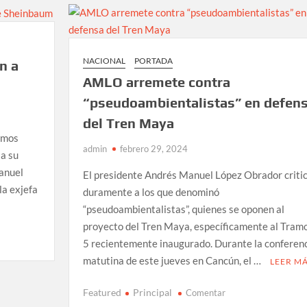
Expo
Plaza
de
Guadalajara
NACIONAL
PORTADA
n a
AMLO arremete contra
“pseudoambientalistas” en defen
del Tren Maya
gamos
admin
febrero 29, 2024
 a su
anuel
El presidente Andrés Manuel López Obrador criti
la exjefa
duramente a los que denominó
“pseudoambientalistas”, quienes se oponen al
proyecto del Tren Maya, específicamente al Tram
5 recientemente inaugurado. Durante la conferen
matutina de este jueves en Cancún, el …
LEER M
en
Featured
Principal
Comentar
AMLO