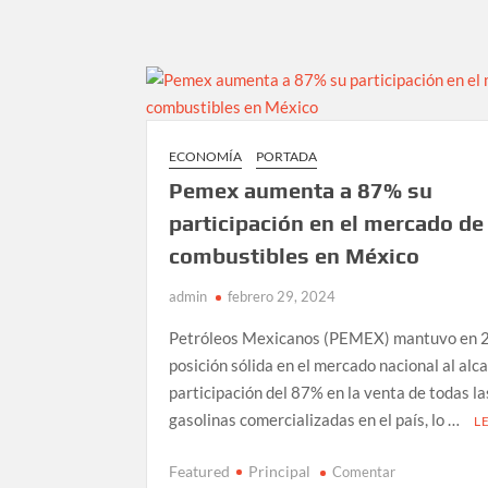
se
unen
a
campaña
de
Sheinbaum
ECONOMÍA
PORTADA
Pemex aumenta a 87% su
participación en el mercado de
combustibles en México
admin
febrero 29, 2024
Petróleos Mexicanos (PEMEX) mantuvo en 
posición sólida en el mercado nacional al alc
participación del 87% en la venta de todas la
gasolinas comercializadas en el país, lo …
L
en
Featured
Principal
Comentar