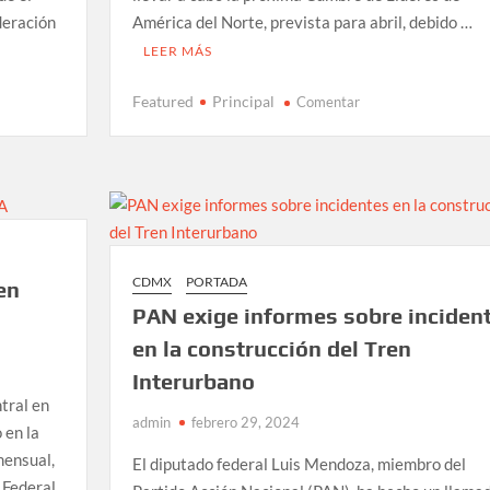
ederación
América del Norte, prevista para abril, debido …
LEER MÁS
en
Featured
Principal
Comentar
AMLO
ve
complicada
realización
de
Cumbre
de
CDMX
PORTADA
en
Líderes
PAN exige informes sobre inciden
de
América
en la construcción del Tren
del
Interurbano
Norte
tral en
por
admin
febrero 29, 2024
 en la
elecciones
mensual,
El diputado federal Luis Mendoza, miembro del
 Federal.