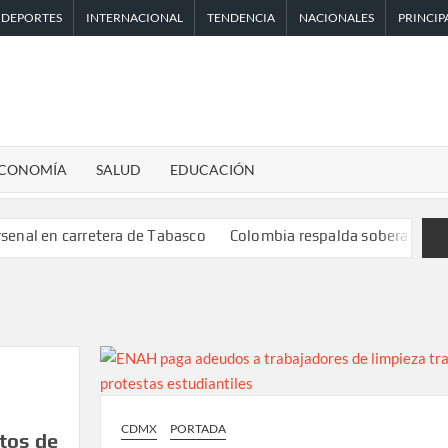
DEPORTES
INTERNACIONAL
TENDENCIA
NACIONALES
PRINCIP
CONOMÍA
SALUD
EDUCACIÓN
retera de Tabasco
Colombia respalda soberanía de Marruecos s
CDMX
PORTADA
tos de