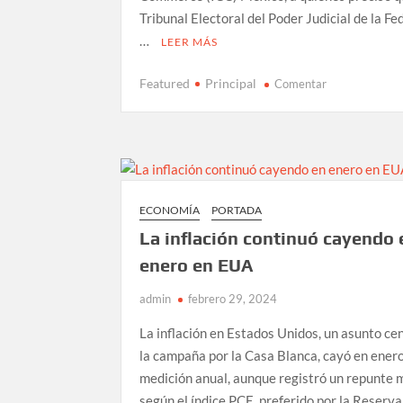
Tribunal Electoral del Poder Judicial de la F
…
LEER MÁS
en
Featured
Principal
Comentar
Magistrado
Felipe
Fuentes
garantiza
independencia
y
ECONOMÍA
PORTADA
autonomía
La inflación continuó cayendo 
del
TEPJF
enero en EUA
para
admin
febrero 29, 2024
elecciones
La inflación en Estados Unidos, un asunto cen
la campaña por la Casa Blanca, cayó en enero
medición anual, aunque registró un repunte 
según el índice PCE, preferido por la Reserva