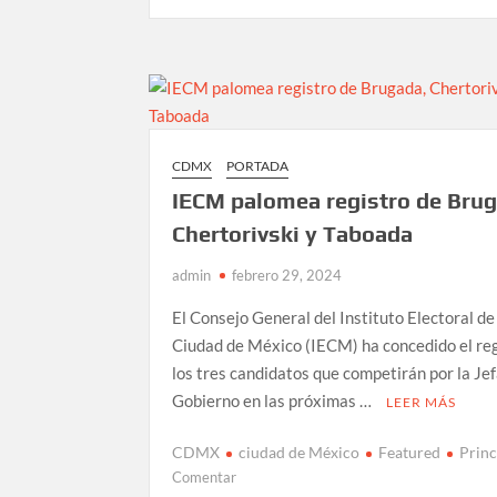
Pemex
aumenta
a
87%
su
participación
en
CDMX
PORTADA
el
IECM palomea registro de Brug
mercado
de
Chertorivski y Taboada
combustibles
en
admin
febrero 29, 2024
México
El Consejo General del Instituto Electoral de
Ciudad de México (IECM) ha concedido el reg
los tres candidatos que competirán por la Je
Gobierno en las próximas …
LEER MÁS
CDMX
ciudad de México
Featured
Princ
en
Comentar