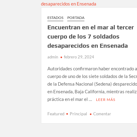
de
ingreso
ESTADOS
PORTADA
a
Canadá
Encuentran en el mar al tercer
cuerpo de los 7 soldados
desaparecidos en Ensenada
admin
febrero 29, 2024
Autoridades confirmaron haber encontrado a
cuerpo de uno de los siete soldados de la Sec
de la Defensa Nacional (Sedena) desparecid
en Ensenada, Baja California, mientras reali
práctica en el mar el …
LEER MÁS
en
Featured
Principal
Comentar
Encuentran
en
el