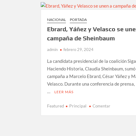
mar
al
tercer
NACIONAL
PORTADA
cuerpo
Ebrard, Yáñez y Velasco se une
de
los
campaña de Sheinbaum
7
admin
febrero 29, 2024
soldados
desaparecidos
La candidata presidencial de la coalición Si
en
Haciendo Historia, Claudia Sheinbaum, sumó
Ensenada
campaña a Marcelo Ebrard, César Yáñez y M
Velasco. Durante una conferencia de prensa, 
…
LEER MÁS
en
Featured
Principal
Comentar
Ebrard,
Yáñez
y
Velasco