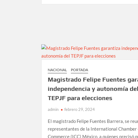
IECM
palomea
registro
de
Brugada,
Chertorivski
y
Taboada
NACIONAL
PORTADA
Magistrado Felipe Fuentes gar
independencia y autonomía de
TEPJF para elecciones
admin
febrero 29, 2024
El magistrado Felipe Fuentes Barrera, se reu
representantes de la International Chamber 
Commerce (ICC) México, a quienes precisó q