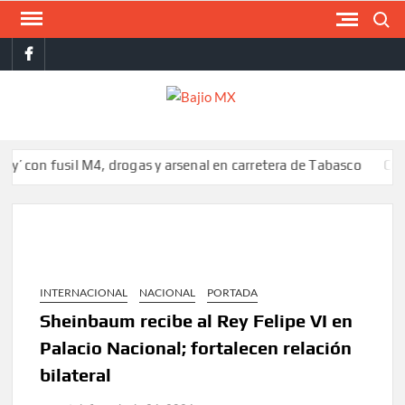
Saltar
Buscar
al
facebook
contenido
BAJI
MX
 fusil M4, drogas y arsenal en carretera de Tabasco
Colombia re
INTERNACIONAL
NACIONAL
PORTADA
Sheinbaum recibe al Rey Felipe VI en
Palacio Nacional; fortalecen relación
bilateral