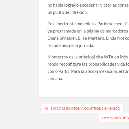
no había logrado encadenar victorias cons
un punto de inflexión.
En el horizonte inmediato, Parks se medirá 
ya programada en la página de marcadores d
Diana Shnaider, Elise Mertens, Linda Nosko
resúmenes de la jornada.
Monterrey es la principal cita WTA en Méx
ronda reconfigura las probabilidades y da f
como Parks. Para la afición mexicana, el to
semana.
Navegación
MCCORMICK TOMA CONTROL EN MÉXICO
de
DEA HABLA DE 
entradas