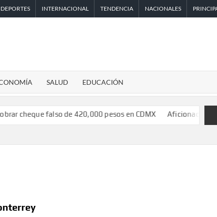
DEPORTES
INTERNACIONAL
TENDENCIA
NACIONALES
PRINCIP
CONOMÍA
SALUD
EDUCACIÓN
ue falso de 420,000 pesos en CDMX
Aficionado encara a Mikel A
onterrey