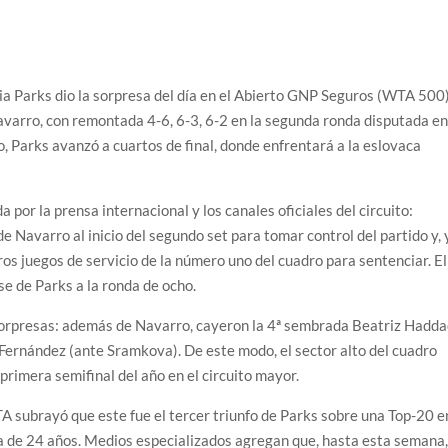
a Parks dio la sorpresa del día en el Abierto GNP Seguros (WTA 500
varro, con remontada 4-6, 6-3, 6-2 en la segunda ronda disputada e
, Parks avanzó a cuartos de final, donde enfrentará a la eslovaca
or la prensa internacional y los canales oficiales del circuito:
e Navarro al inicio del segundo set para tomar control del partido y, 
ros juegos de servicio de la número uno del cuadro para sentenciar. El
se de Parks a la ronda de ocho.
 sorpresas: además de Navarro, cayeron la 4ª sembrada Beatriz Hadd
Fernández (ante Sramkova). De este modo, el sector alto del cuadro
primera semifinal del año en el circuito mayor.
 subrayó que este fue el tercer triunfo de Parks sobre una Top-20 e
a de 24 años. Medios especializados agregan que, hasta esta semana