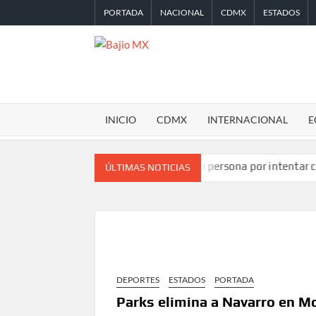
Saltar
PORTADA
NACIONAL
CDMX
ESTADOS
al
contenido
BAJIO
MX
INICIO
CDMX
INTERNACIONAL
E
 TikTok en Miami
Detienen a persona por intentar cobrar cheq
ÚLTIMAS NOTICIAS
DEPORTES
ESTADOS
PORTADA
Parks elimina a Navarro en M