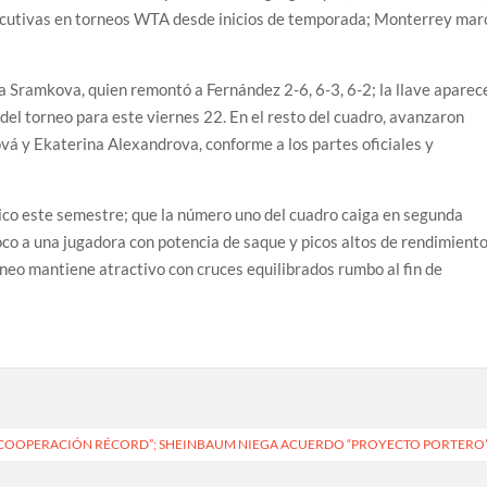
ecutivas en torneos WTA desde inicios de temporada; Monterrey mar
a Sramkova, quien remontó a Fernández 2-6, 6-3, 6-2; la llave aparec
el torneo para este viernes 22. En el resto del cuadro, avanzaron
vá y Ekaterina Alexandrova, conforme a los partes oficiales y
ico este semestre; que la número uno del cuadro caiga en segunda
oco a una jugadora con potencia de saque y picos altos de rendimient
rneo mantiene atractivo con cruces equilibrados rumbo al fin de
“COOPERACIÓN RÉCORD”; SHEINBAUM NIEGA ACUERDO “PROYECTO PORTERO