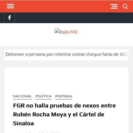
Saltar
Buscar
al
facebook
contenido
BAJI
MX
enen a persona por intentar cobrar cheque falso de 420,000 pes
NACIONAL
POLÍTICA
PORTADA
FGR no halla pruebas de nexos entre
Rubén Rocha Moya y el Cártel de
Sinaloa