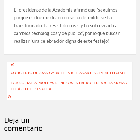
El presidente de la Academia afirmó que “seguimos
porque el cine mexicano no se ha detenido, se ha
transformado, ha resistido crisis y ha sobrevivido a
cambios tecnológicos y de público”, por lo que buscan
realizar “una celebración digna de este festejo”.
Navegación
CONCIERTO DE JUAN GABRIEL EN BELLAS ARTES REVIVE EN CINES
de
FGR NO HALLA PRUEBAS DE NEXOS ENTRE RUBÉN ROCHA MOYA Y
entradas
EL CÁRTEL DE SINALOA
Deja un
comentario