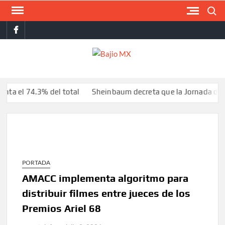
Saltar
Buscar
al
facebook
contenido
BAJI
MX
74.3% del total
Sheinbaum decreta que la Jornada de Refore
PORTADA
AMACC implementa algoritmo para
distribuir filmes entre jueces de los
Premios Ariel 68