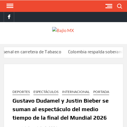
Saltar
Buscar
al
facebook
contenido
BAJI
MX
en carretera de Tabasco
Colombia respalda soberanía de Marrue
DEPORTES
ESPECTÁCULOS
INTERNACIONAL
PORTADA
Gustavo Dudamel y Justin Bieber se
suman al espectáculo del medio
tiempo de la final del Mundial 2026