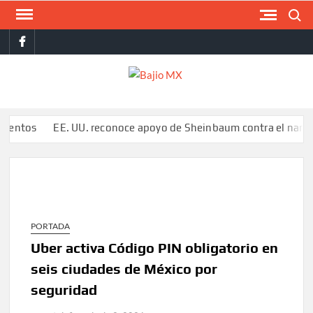
Saltar
Buscar
al
facebook
contenido
BAJI
MX
EE. UU. reconoce apoyo de Sheinbaum contra el narco pero adv
PORTADA
Uber activa Código PIN obligatorio en
seis ciudades de México por
seguridad