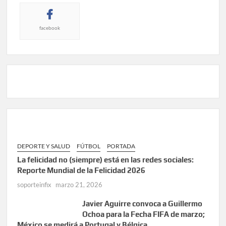
facebook
DEPORTE Y SALUD
FÚTBOL
PORTADA
La felicidad no (siempre) está en las redes sociales:
Reporte Mundial de la Felicidad 2026
soporteinfix
marzo 21, 2026
Javier Aguirre convoca a Guillermo
Ochoa para la Fecha FIFA de marzo;
México se medirá a Portugal y Bélgica