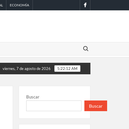
facebook
AL
ECONOMÍA
Buscar:
dos Unidos reanuda parcialmente los envíos de aguacate desde 
viernes, 7 de agosto de 2026
5:22:13 AM
Buscar
Buscar