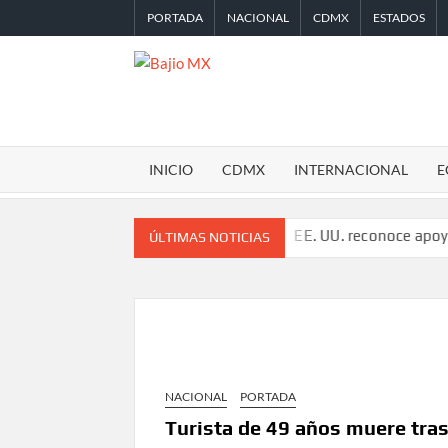
Saltar
PORTADA
NACIONAL
CDMX
ESTADOS
al
contenido
BAJIO
MX
INICIO
CDMX
INTERNACIONAL
E
tro años de enfrentamientos
EE. UU. reconoce apoyo de Sheinba
ÚLTIMAS NOTICIAS
NACIONAL
PORTADA
Turista de 49 años muere tras