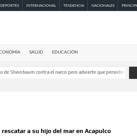
DEPORTES
INTERNACIONAL
TENDENCIA
NACIONALES
PRINCIP
CONOMÍA
SALUD
EDUCACIÓN
um contra el narco pero advierte que persisten desafíos
Esta
 rescatar a su hijo del mar en Acapulco