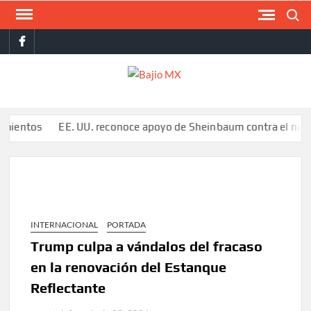
Saltar
Buscar
al
facebook
contenido
BAJI
MX
s
EE. UU. reconoce apoyo de Sheinbaum contra el narco pero a
INTERNACIONAL
PORTADA
Trump culpa a vándalos del fracaso
en la renovación del Estanque
Reflectante