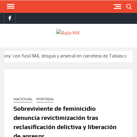
Saltar
Buscar
al
facebook
contenido
BAJI
MX
on fusil M4, drogas y arsenal en carretera de Tabasco
Colombia
NACIONAL
PORTADA
Sobreviviente de feminicidio
denuncia revictimización tras
reclasificación delictiva y liberación
de agresor