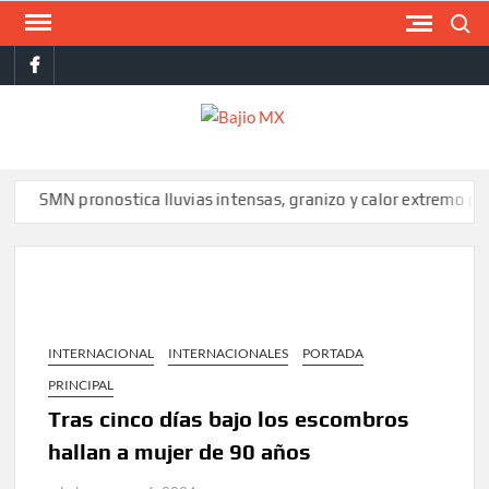
Saltar
Buscar
al
facebook
contenido
BAJI
MX
N pronostica lluvias intensas, granizo y calor extremo para este 
INTERNACIONAL
INTERNACIONALES
PORTADA
PRINCIPAL
Tras cinco días bajo los escombros
hallan a mujer de 90 años