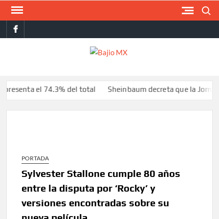
Saltar
Buscar
al
facebook
contenido
BAJI
MX
ta el 74.3% del total
Sheinbaum decreta que la Jornada de R
PORTADA
Sylvester Stallone cumple 80 años
entre la disputa por ‘Rocky’ y
versiones encontradas sobre su
nueva película