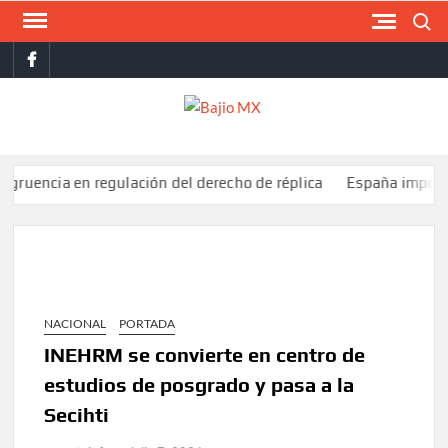
Saltar
Buscar
al
facebook
contenido
BAJI
MX
a en regulación del derecho de réplica
España impone controles
NACIONAL
PORTADA
INEHRM se convierte en centro de
estudios de posgrado y pasa a la
Secihti