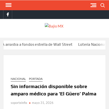
Saltar
Buscar
al
facebook
contenido
BAJI
MX
stra a fondos estrella de Wall Street
Lotería Nacional emite bi
NACIONAL
PORTADA
Sin información disponible sobre
amparo médico para ‘El Güero’ Palma
soporteinfix
mayo 31, 2026