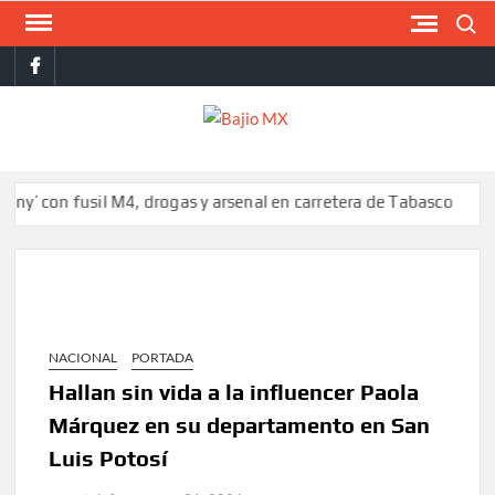
Saltar
Buscar
al
facebook
contenido
BAJI
MX
on fusil M4, drogas y arsenal en carretera de Tabasco
Colombia 
NACIONAL
PORTADA
Hallan sin vida a la influencer Paola
Márquez en su departamento en San
Luis Potosí