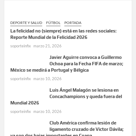
DEPORTE Y SALUD
FÚTBOL
PORTADA
La felicidad no (siempre) está en las redes sociales:
Reporte Mundial de la Felicidad 2026
soporteinfix
marzo 21, 2026
Javier Aguirre convoca a Guillermo
Ochoa para la Fecha FIFA de marzo;
México se medirá a Portugal y Bélgica
soporteinfix
marzo 10, 2026
Luis Ángel Malagón se lesiona en
Concachampions y queda fuera del
Mundial 2026
soporteinfix
marzo 10, 2026
Club América confirma lesión de
ligamento cruzado de Victor Dávila;
ya son dos bajas importantes en Coapa