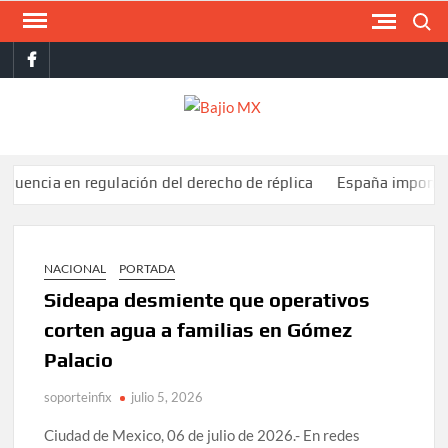
Saltar
Buscar
al
facebook
contenido
BAJI
MX
 en regulación del derecho de réplica
España impone controles 
NACIONAL
PORTADA
Sideapa desmiente que operativos
corten agua a familias en Gómez
Palacio
soporteinfix
julio 5, 2026
Ciudad de Mexico, 06 de julio de 2026.- En redes