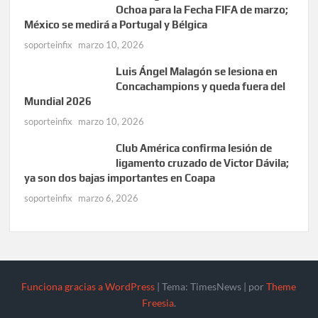
Ochoa para la Fecha FIFA de marzo;
México se medirá a Portugal y Bélgica
soporteinfix
marzo 10, 2026
Luis Ángel Malagón se lesiona en
Concachampions y queda fuera del
Mundial 2026
soporteinfix
marzo 10, 2026
Club América confirma lesión de
ligamento cruzado de Victor Dávila;
ya son dos bajas importantes en Coapa
soporteinfix
marzo 6, 2026
Funciona gracias a WordPress
|
Tema: TimesNews
|
por
Theme
Freesia
.