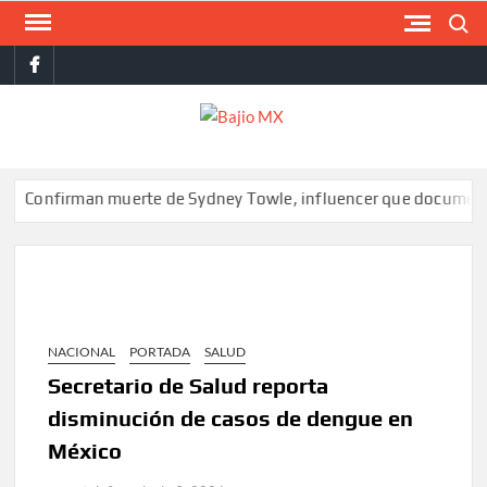
Saltar
Buscar
al
facebook
contenido
BAJI
MX
onfirman muerte de Sydney Towle, influencer que documentó su l
NACIONAL
PORTADA
SALUD
Secretario de Salud reporta
disminución de casos de dengue en
México