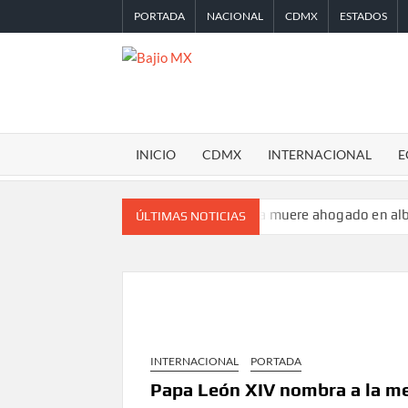
Saltar
PORTADA
NACIONAL
CDMX
ESTADOS
al
contenido
BAJIO
MX
INICIO
CDMX
INTERNACIONAL
E
 de la Ciudad de México
Turista muere ahogado en alberca de ho
ÚLTIMAS NOTICIAS
INTERNACIONAL
PORTADA
Papa León XIV nombra a la me