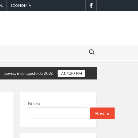
facebook
AL
ECONOMÍA
Buscar:
al capacitado
SCJN avala obligación patronal de dar casa y comi
jueves, 6 de agosto de 2026
7:04:21 PM
Buscar
Buscar