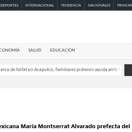
DEPORTES
INTERNACIONAL
TENDENCIA
NACIONALES
PRINCIP
CONOMÍA
SALUD
EDUCACIÓN
tel en Acapulco; familiares pidieron ayuda ante falta de person
xicana María Montserrat Alvarado prefecta del