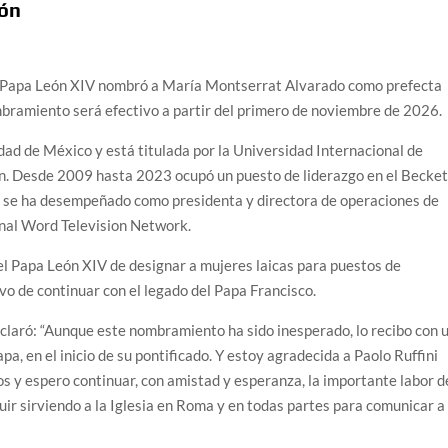
ión
El Papa León XIV nombró a María Montserrat Alvarado como prefecta
mbramiento será efectivo a partir del primero de noviembre de 2026.
ad de México y está titulada por la Universidad Internacional de
n. Desde 2009 hasta 2023 ocupó un puesto de liderazgo en el Becke
23 se ha desempeñado como presidenta y directora de operaciones de
rnal Word Television Network.
l Papa León XIV de designar a mujeres laicas para puestos de
tivo de continuar con el legado del Papa Francisco.
laró: “Aunque este nombramiento ha sido inesperado, lo recibo con 
pa, en el inicio de su pontificado. Y estoy agradecida a Paolo Ruffini
ños y espero continuar, con amistad y esperanza, la importante labor d
uir sirviendo a la Iglesia en Roma y en todas partes para comunicar a