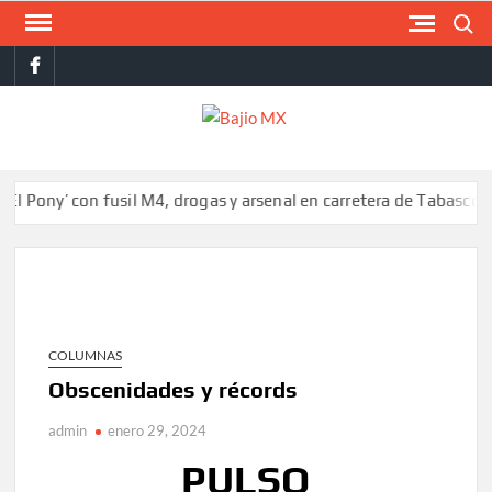
Saltar
Buscar
al
facebook
contenido
BAJI
MX
’ con fusil M4, drogas y arsenal en carretera de Tabasco
Colomb
COLUMNAS
Obscenidades y récords
admin
enero 29, 2024
PULSO