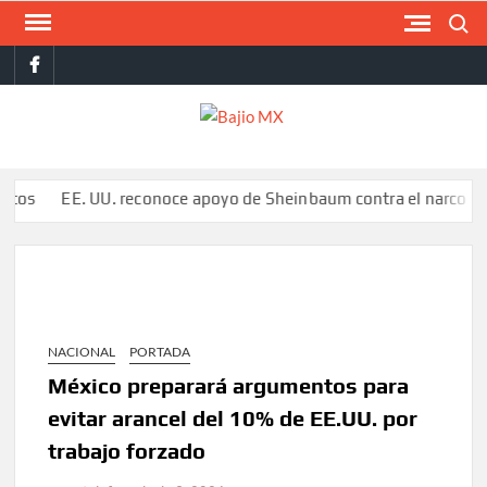
Saltar
Buscar
al
facebook
contenido
BAJI
MX
EE. UU. reconoce apoyo de Sheinbaum contra el narco pero advie
NACIONAL
PORTADA
México preparará argumentos para
evitar arancel del 10% de EE.UU. por
trabajo forzado