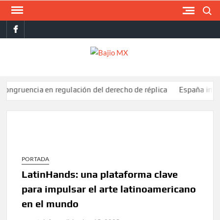
Saltar
Buscar
al
facebook
contenido
BAJI
MX
encia en regulación del derecho de réplica
España impone cont
PORTADA
LatinHands: una plataforma clave
para impulsar el arte latinoamericano
en el mundo