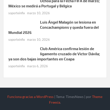
Ochoa para la Fecha FIFA de marzo;
México se medirá a Portugal y Bélgica
soporteinfix
marzo 10, 2026
Luis Ángel Malagón se lesiona en
Concachampions y queda fuera del
Mundial 2026
soporteinfix
marzo 10, 2026
Club América confirma lesión de
ligamento cruzado de Victor Dávila;
ya son dos bajas importantes en Coapa
soporteinfix
marzo 6, 2026
Funciona gracias a WordPress
|
Tema: TimesNews
|
por
Theme
Freesia
.