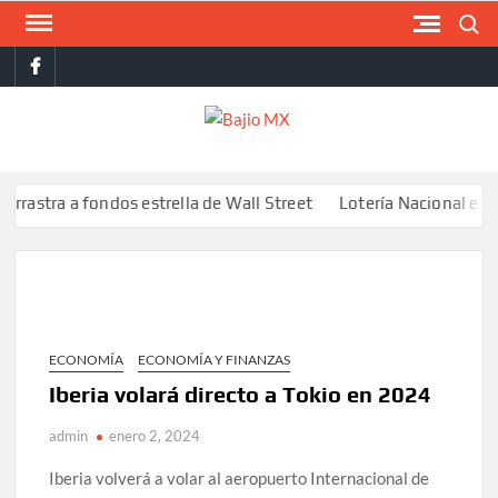
Saltar
Buscar
al
facebook
contenido
BAJI
MX
 a fondos estrella de Wall Street
Lotería Nacional emite bille
ECONOMÍA
ECONOMÍA Y FINANZAS
Iberia volará directo a Tokio en 2024
admin
enero 2, 2024
Iberia volverá a volar al aeropuerto Internacional de