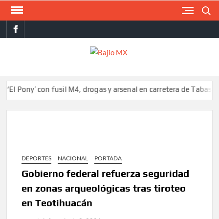
Saltar
Buscar
al
facebook
contenido
BAJI
MX
ny’ con fusil M4, drogas y arsenal en carretera de Tabasco
Colo
DEPORTES
NACIONAL
PORTADA
Gobierno federal refuerza seguridad
en zonas arqueológicas tras tiroteo
en Teotihuacán