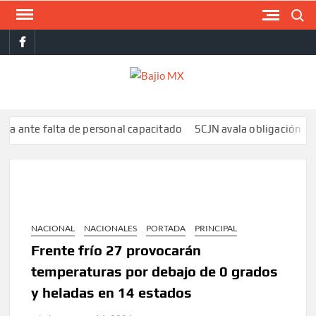
Saltar
Buscar
al
facebook
contenido
BAJI
MX
e falta de personal capacitado
SCJN avala obligación patronal d
NACIONAL
NACIONALES
PORTADA
PRINCIPAL
Frente frío 27 provocarán
temperaturas por debajo de 0 grados
y heladas en 14 estados