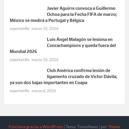
Javier Aguirre convoca a Guillermo
Ochoa para la Fecha FIFA de marzo;
México se medirá a Portugal y Bélgica
soporteinfix
marzo 10, 2026
Luis Ángel Malagón se lesiona en
Concachampions y queda fuera del
Mundial 2026
soporteinfix
marzo 10, 2026
Club América confirma lesión de
ligamento cruzado de Victor Dávila;
ya son dos bajas importantes en Coapa
soporteinfix
marzo 6, 2026
Funciona gracias a WordPress
|
Tema: TimesNews
|
por
Theme