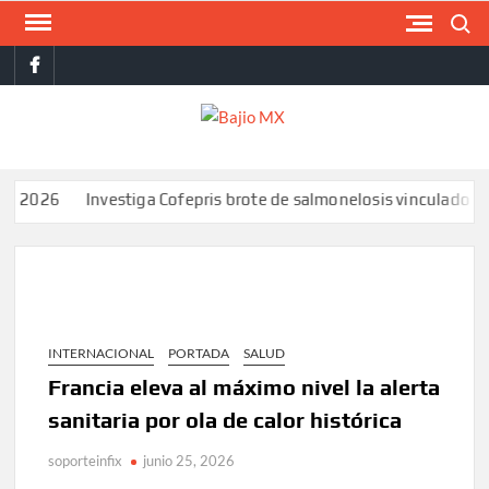
Saltar
Buscar
al
facebook
contenido
BAJI
MX
026
Investiga Cofepris brote de salmonelosis vinculado a chile
INTERNACIONAL
PORTADA
SALUD
Francia eleva al máximo nivel la alerta
sanitaria por ola de calor histórica
soporteinfix
junio 25, 2026