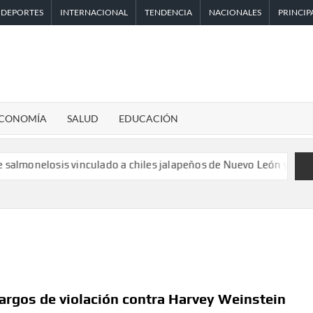
DEPORTES
INTERNACIONAL
TENDENCIA
NACIONALES
PRINCIP
CONOMÍA
SALUD
EDUCACIÓN
losis vinculado a chiles jalapeños de Nuevo León y Sinaloa
Án
cargos de violación contra Harvey Weinstein