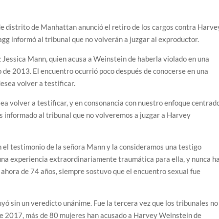
 de distrito de Manhattan anunció el retiro de los cargos contra Harve
agg informó al tribunal que no volverán a juzgar al exproductor.
iz Jessica Mann, quien acusa a Weinstein de haberla violado en una
o de 2013. El encuentro ocurrió poco después de conocerse en una
esea volver a testificar.
ea volver a testificar, y en consonancia con nuestro enfoque centrad
os informado al tribunal que no volveremos a juzgar a Harvey
n el testimonio de la señora Mann y la consideramos una testigo
o una experiencia extraordinariamente traumática para ella, y nunca h
, ahora de 74 años, siempre sostuvo que el encuentro sexual fue
uyó sin un veredicto unánime. Fue la tercera vez que los tribunales no
esde 2017, más de 80 mujeres han acusado a Harvey Weinstein de