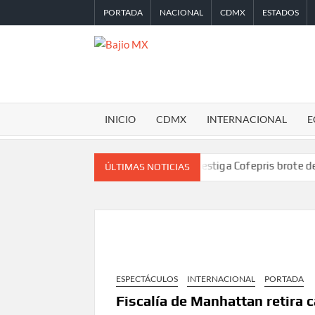
Saltar
PORTADA
NACIONAL
CDMX
ESTADOS
al
contenido
BAJIO
MX
INICIO
CDMX
INTERNACIONAL
E
tido de la Leagues Cup 2026
Investiga Cofepris brote de salmone
ÚLTIMAS NOTICIAS
ESPECTÁCULOS
INTERNACIONAL
PORTADA
Fiscalía de Manhattan retira 