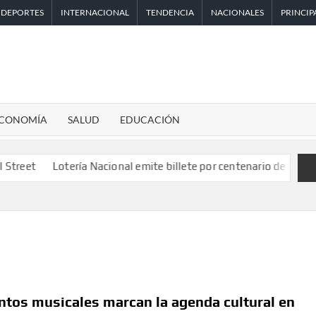
DEPORTES
INTERNACIONAL
TENDENCIA
NACIONALES
PRINCIP
CONOMÍA
SALUD
EDUCACIÓN
otería Nacional emite billete por centenario de la Asociación de
ntos musicales marcan la agenda cultural en