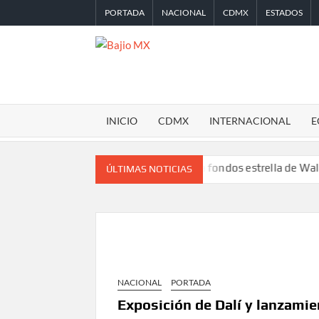
Saltar
PORTADA
NACIONAL
CDMX
ESTADOS
al
contenido
BAJIO
MX
INICIO
CDMX
INTERNACIONAL
E
Desplome de la IA arrastra a fondos estrella de Wall Street
L
ÚLTIMAS NOTICIAS
NACIONAL
PORTADA
Exposición de Dalí y lanzamie