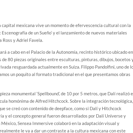
 capital mexicana vive un momento de efervescencia cultural con la
í: Escenografía de un Sueño’ y el lanzamiento de nuevos materiales
a Ross y Adriel Favela.
ará a cabo en el Palacio de la Autonomía, recinto histórico ubicado e
 de 80 piezas originales entre esculturas, pinturas, dibujos, bocetos 
rivada resguardada actualmente en Suiza. Filippo Pandolfini, uno de l
amos un poquito al formato tradicional en el que presentamos obras
pieza monumental ‘Spellbound’, de 10 por 5 metros, que Dalí realizó 
ícula homónima de Alfred Hitchcock. Sobre la integración tecnológica
que se creó con contenido de deepface, como si Dalí y Hitchcock
ría y el concepto general fueron desarrollados por Dalí Universe y
México, Sensea Immersive colaboró en la adaptación visual y
realmente le va a dar un contraste a la cultura mexicana con este