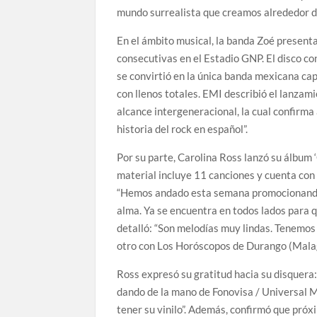
mundo surrealista que creamos alrededor de
En el ámbito musical, la banda Zoé present
consecutivas en el Estadio GNP. El disco c
se convirtió en la única banda mexicana cap
con llenos totales. EMI describió el lanza
alcance intergeneracional, la cual confirm
historia del rock en español”.
Por su parte, Carolina Ross lanzó su álbum 
material incluye 11 canciones y cuenta co
“Hemos andado esta semana promocionando m
alma. Ya se encuentra en todos lados para q
detalló: “Son melodías muy lindas. Tenemos
otro con Los Horóscopos de Durango (Malag
Ross expresó su gratitud hacia su disquera
dando de la mano de Fonovisa / Universal 
tener su vinilo”. Además, confirmó que pró