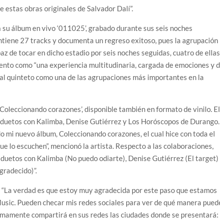
 estas obras originales de Salvador Dalí”.
a su álbum en vivo ‘011025’, grabado durante sus seis noches
ontiene 27 tracks y documenta un regreso exitoso, pues la agrupación
az de tocar en dicho estadio por seis noches seguidas, cuatro de ella
miento como “una experiencia multitudinaria, cargada de emociones y 
a al quinteto como una de las agrupaciones más importantes en la
‘Coleccionando corazones’, disponible también en formato de vinilo. E
n duetos con Kalimba, Denise Gutiérrez y Los Horóscopos de Durango.
i nuevo álbum, Coleccionando corazones, el cual hice con toda el
ue lo escuchen”, mencionó la artista. Respecto a las colaboraciones,
 duetos con Kalimba (No puedo odiarte), Denise Gutiérrez (El target)
radecido)”.
: “La verdad es que estoy muy agradecida por este paso que estamos
Music. Pueden checar mis redes sociales para ver de qué manera pued
ximamente compartirá en sus redes las ciudades donde se presentará: