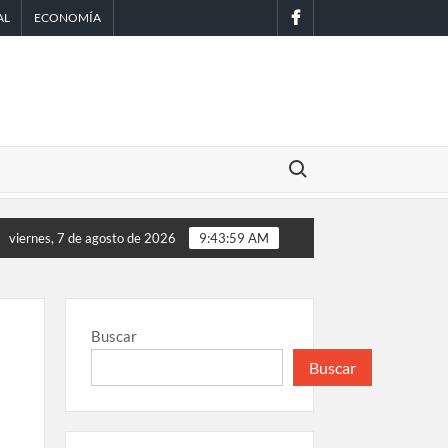
facebook
AL
ECONOMÍA
Buscar:
 Scouts en México
EE.UU. amplía revisión de redes sociales par
viernes, 7 de agosto de 2026
9:44:00 AM
Buscar
Buscar