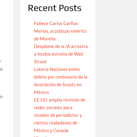
Recent Posts
Fallece Carlos Garfias
Merlos, arzobispo emérito
de Morelia
Desplome de la IA arrastra
n
a fondos estrella de Wall
y
Street
os
Lotería Nacional emite
billete por centenario de la
Asociación de Scouts en
México
en
EE.UU. amplía revisión de
,
redes sociales para
visados de periodistas y
ciertos ciudadanos de
México y Canadá