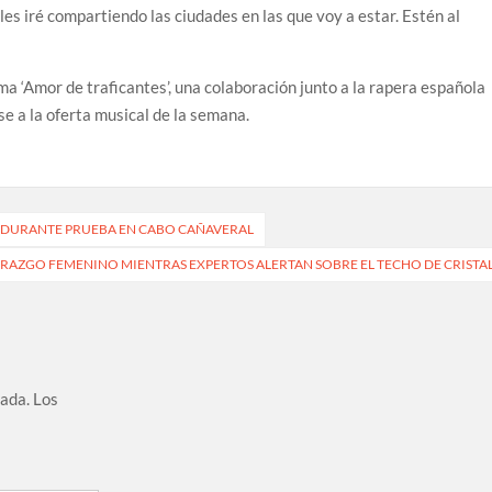
les iré compartiendo las ciudades en las que voy a estar. Estén al
ma ‘Amor de traficantes’, una colaboración junto a la rapera española
 a la oferta musical de la semana.
N DURANTE PRUEBA EN CABO CAÑAVERAL
AZGO FEMENINO MIENTRAS EXPERTOS ALERTAN SOBRE EL TECHO DE CRISTA
cada.
Los