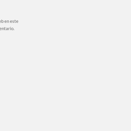
eb en este
entario.