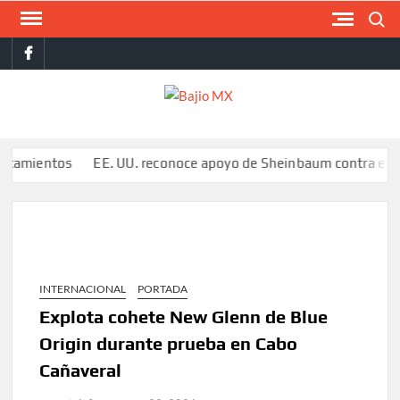
Saltar
Buscar
al
facebook
contenido
BAJI
MX
entos
EE. UU. reconoce apoyo de Sheinbaum contra el narco per
INTERNACIONAL
PORTADA
Explota cohete New Glenn de Blue
Origin durante prueba en Cabo
Cañaveral