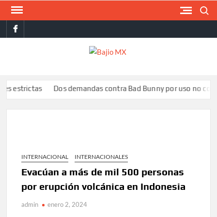
Saltar
Buscar
al
facebook
contenido
BAJI
MX
ictas
Dos demandas contra Bad Bunny por uso no consentido 
INTERNACIONAL
INTERNACIONALES
Evacúan a más de mil 500 personas
por erupción volcánica en Indonesia
admin
enero 2, 2024