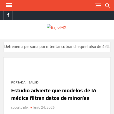
Saltar
Buscar
al
facebook
contenido
BAJI
MX
nen a persona por intentar cobrar cheque falso de 420,000 pes
PORTADA
SALUD
Estudio advierte que modelos de IA
médica filtran datos de minorías
soporteinfix
junio 24, 2026