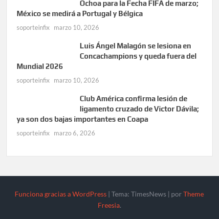
Ochoa para la Fecha FIFA de marzo;
México se medirá a Portugal y Bélgica
soporteinfix
marzo 10, 2026
Luis Ángel Malagón se lesiona en
Concachampions y queda fuera del
Mundial 2026
soporteinfix
marzo 10, 2026
Club América confirma lesión de
ligamento cruzado de Victor Dávila;
ya son dos bajas importantes en Coapa
soporteinfix
marzo 6, 2026
Funciona gracias a WordPress
|
Tema: TimesNews
|
por
Theme
Freesia
.