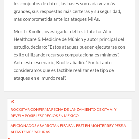
los conjuntos de datos, las bases son cada vez más
grandes, sus respuestas más certeras y su seguridad,
más comprometida ante los ataques MIAs.
Moritz Knolle, investigador del Institute for AI in
Healthcare & Medicine de Múnich y autor principal del
estudio, declaró: “Estos ataques pueden ejecutarse con
éxito utilizando recursos computacionales mínimos”.
Ante este escenario, Knolle añadió: “Por lo tanto,
consideramos que es factible realizar este tipo de
ataques en el mundo real”.
Navegación
ROCKSTAR CONFIRMA FECHA DE LANZAMIENTO DE GTA VI Y
de
REVELA POSIBLES PRECIOS EN MÉXICO
entradas
AFICIONADOS ABARROTAN FIFA FAN FEST EN MONTERREY PESE A
ALTAS TEMPERATURAS