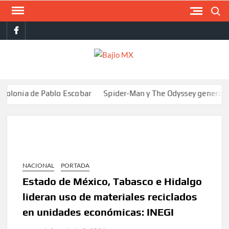
Saltar
Buscar
al
facebook
contenido
BAJI
MX
 de Pablo Escobar
Spider-Man y The Odyssey generan más de 40
NACIONAL
PORTADA
Estado de México, Tabasco e Hidalgo
lideran uso de materiales reciclados
en unidades económicas: INEGI