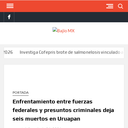
Saltar
Buscar
al
facebook
contenido
BAJI
MX
Investiga Cofepris brote de salmonelosis vinculado a chiles j
PORTADA
Enfrentamiento entre fuerzas
federales y presuntos criminales deja
seis muertos en Uruapan