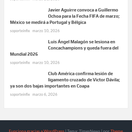
Javier Aguirre convoca a Guillermo
Ochoa para la Fecha FIFA de marzo;
México se medirá a Portugal y Bélgica
soporteinfix
marzo 10, 2026
Luis Ángel Malagón se lesiona en
Concachampions y queda fuera del
Mundial 2026
soporteinfix
marzo 10, 2026
Club América confirma lesión de
ligamento cruzado de Victor Dávila;
ya son dos bajas importantes en Coapa
soporteinfix
marzo 6, 2026
Funciona gracias a WordPress
|
Tema: TimesNews
|
por
Theme