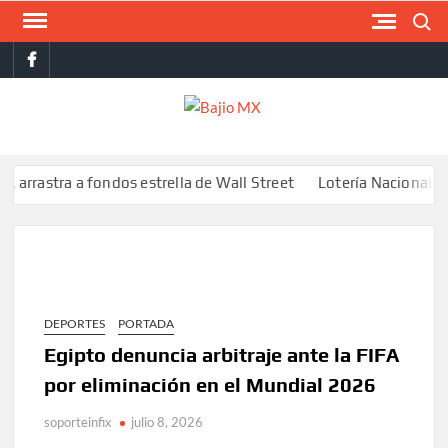
Saltar
Buscar
al
facebook
contenido
BAJI
MX
astra a fondos estrella de Wall Street
Lotería Nacional emite b
DEPORTES
PORTADA
Egipto denuncia arbitraje ante la FIFA
por eliminación en el Mundial 2026
soporteinfix
julio 8, 2026