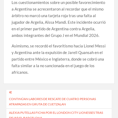
Los cuestionamientos sobre un posible favorecimiento
a Argentina se acrecentaron al recordar que el mismo
árbitro no marcó una tarjeta roja tras una falta al
jugador de Argelia, Aïssa Mandi. Este incidente ocurrió
en el primer partido de Argentina contra Argelia,
ambos integrantes del Grupo J en el Mundial 2026.
Asimismo, se recordó el favoritismo hacia Lionel Messi
y Argentina ante la expulsión de Jarell Quansah en el
partido entre México e Inglaterra, donde se cobró una
falta similar a la no sancionada en el juego de los
africanos.
Navegación
CONTINÚAN LABORES DE RESCATE DE CUATRO PERSONAS
de
ATRAPADAS EN GRUTA DE CUETZALAN
entradas
ALEXIA PUTELLAS FICHA POR EL LONDON CITY LIONESSES TRAS
DEJAR EL BARCELONA