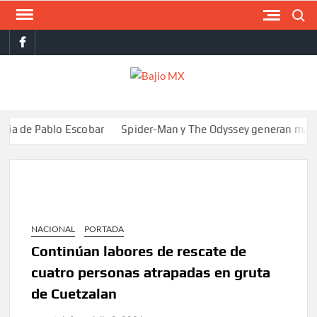
Saltar
Buscar
al
facebook
contenido
BAJI
MX
 Pablo Escobar
Spider-Man y The Odyssey generan más de 400 m
NACIONAL
PORTADA
Continúan labores de rescate de
cuatro personas atrapadas en gruta
de Cuetzalan