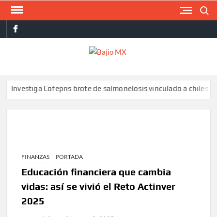
Saltar
Buscar
al
facebook
contenido
BAJI
MX
Cofepris brote de salmonelosis vinculado a chiles jalapeños de N
FINANZAS
PORTADA
Educación financiera que cambia
vidas: así se vivió el Reto Actinver
2025