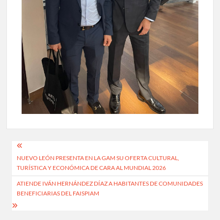
Navegación
NUEVO LEÓN PRESENTA EN LA GAM SU OFERTA CULTURAL,
de
TURÍSTICA Y ECONÓMICA DE CARA AL MUNDIAL 2026
entradas
ATIENDE IVÁN HERNÁNDEZ DÍAZ A HABITANTES DE COMUNIDADES
BENEFICIARIAS DEL FAISPIAM