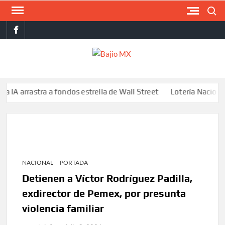
Saltar
Buscar
al
facebook
contenido
BAJI
MX
rrastra a fondos estrella de Wall Street
Lotería Nacional emite
NACIONAL
PORTADA
Detienen a Víctor Rodríguez Padilla,
exdirector de Pemex, por presunta
violencia familiar