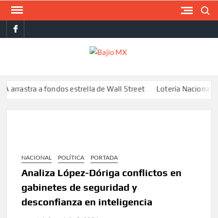
Saltar
Buscar
al
facebook
contenido
BAJI
MX
stra a fondos estrella de Wall Street
Lotería Nacional emite bi
NACIONAL
POLÍTICA
PORTADA
Analiza López-Dóriga conflictos en
gabinetes de seguridad y
desconfianza en inteligencia