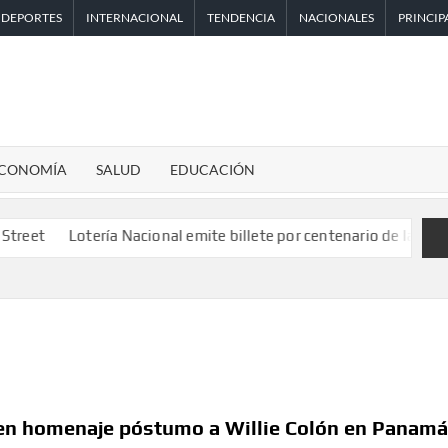
DEPORTES
INTERNACIONAL
TENDENCIA
NACIONALES
PRINCIP
CONOMÍA
SALUD
EDUCACIÓN
otería Nacional emite billete por centenario de la Asociación de 
den homenaje póstumo a Willie Colón en Panam