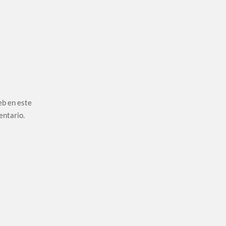
eb en este
entario.