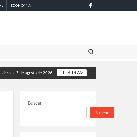
facebook
AL
ECONOMÍA
Buscar:
Scouts en México
EE.UU. amplía revisión de redes sociales para
viernes, 7 de agosto de 2026
11:46:15 AM
Buscar
Buscar
á