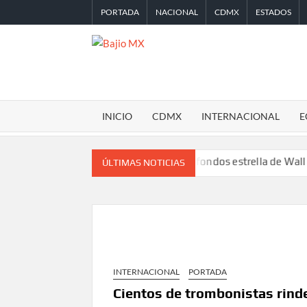
Saltar
PORTADA
NACIONAL
CDMX
ESTADOS
al
contenido
BAJIO
MX
INICIO
CDMX
INTERNACIONAL
E
Desplome de la IA arrastra a fondos estrella de Wall Street
L
ÚLTIMAS NOTICIAS
INTERNACIONAL
PORTADA
Cientos de trombonistas rin