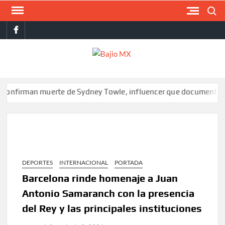
Saltar
Buscar
al
facebook
contenido
BAJI
MX
man muerte de Sydney Towle, influencer que documentó su lucha 
DEPORTES
INTERNACIONAL
PORTADA
Barcelona rinde homenaje a Juan
Antonio Samaranch con la presencia
del Rey y las principales instituciones