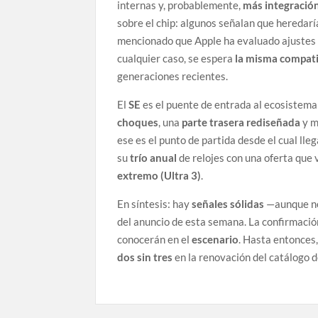
internas y, probablemente,
más integración
sobre el chip: algunos señalan que heredarí
mencionado que Apple ha evaluado ajustes
cualquier caso, se espera
la misma compati
generaciones recientes.
El
SE
es el puente de entrada al ecosistem
choques
, una
parte trasera rediseñada
y m
ese es el punto de partida desde el cual lleg
su
trío anual
de relojes con una oferta que 
extremo (Ultra 3)
.
En síntesis: hay
señales sólidas
—aunque no
del anuncio de esta semana. La confirmación
conocerán en el
escenario
. Hasta entonces,
dos sin tres
en la renovación del catálogo 