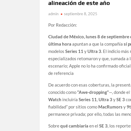
alineación de este año
admin
septiembre 8, 2025
Por Redacción:
Ciudad de México, lunes 8 de septiembre 
última hora
apuntan a que la compañía
sí 
modelos
Series 11
y
Ultra 3
. El indicio má
especializados retomaron y que, sumada a 
escenario; Apple no lo ha confirmado oficia
de referencia
De acuerdo con esas coberturas, la present
conocido como
“Awe-dropping”
—, donde el
Watch
incluiría
Series 11
,
Ultra 3
y
SE 3
com
fiabilidad” por sitios como
MacRumors
y
9
permanece privada; por ello, todas las me
Sobre
qué cambiaría
en el
SE 3
, los report