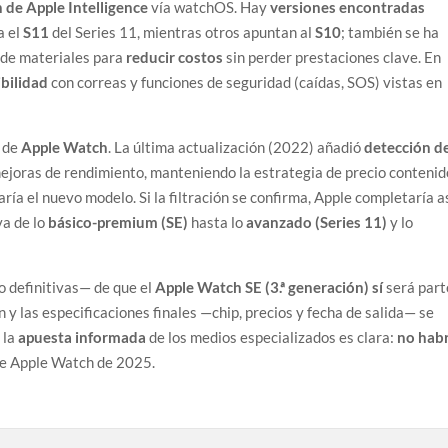
 de Apple Intelligence
vía watchOS. Hay
versiones encontradas
a el
S11
del Series 11, mientras otros apuntan al
S10
; también se ha
 de materiales para
reducir costos
sin perder prestaciones clave. En
bilidad
con correas y funciones de seguridad (caídas, SOS) vistas en
a de
Apple Watch
. La última actualización (2022) añadió
detección d
ejoras de rendimiento, manteniendo la estrategia de precio contenid
aría el nuevo modelo. Si la filtración se confirma, Apple completaría a
va de lo
básico-premium (SE)
hasta lo
avanzado (Series 11)
y lo
 definitivas— de que el
Apple Watch SE (3.ª generación)
sí
será part
 y las especificaciones finales —chip, precios y fecha de salida— se
 la
apuesta informada
de los medios especializados es clara:
no hab
de Apple Watch de 2025.