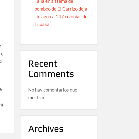
Falla en sistema de
bombeo de El Carrizo deja
sin agua a 147 colonias de
Tijuana
e
o;
Recent
sí
Comments
e
No hay comentarios que
mostrar.
rá
Archives