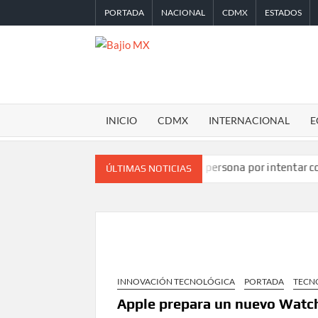
Saltar
PORTADA
NACIONAL
CDMX
ESTADOS
al
contenido
BAJIO
MX
INICIO
CDMX
INTERNACIONAL
E
TikTok en Miami
Detienen a persona por intentar cobrar chequ
ÚLTIMAS NOTICIAS
INNOVACIÓN TECNOLÓGICA
PORTADA
TECN
Apple prepara un nuevo Watch 