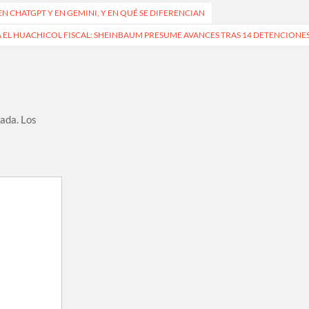
N CHATGPT Y EN GEMINI, Y EN QUÉ SE DIFERENCIAN
 EL HUACHICOL FISCAL: SHEINBAUM PRESUME AVANCES TRAS 14 DETENCIONE
cada.
Los