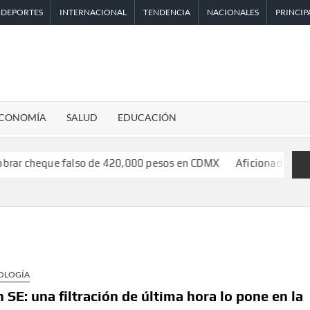
DEPORTES
INTERNACIONAL
TENDENCIA
NACIONALES
PRINCIP
CONOMÍA
SALUD
EDUCACIÓN
e falso de 420,000 pesos en CDMX
Aficionado encara a Mikel Ar
OLOGÍA
SE: una filtración de última hora lo pone en la