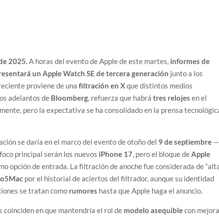
de 2025.
A horas del evento de Apple de este martes,
informes de
presentará un Apple Watch SE de tercera generación
junto a los
s reciente proviene de una
filtración en X
que distintos medios
los adelantos de
Bloomberg
, refuerza que habrá
tres relojes
en el
lmente, pero la expectativa se ha consolidado en la prensa tecnológic
ación se daría en el marco del evento de otoño del
9 de septiembre
 foco principal serán los nuevos
iPhone 17
, pero el bloque de
Apple
o opción de entrada. La filtración de anoche fue considerada de “alt
to5Mac
por el historial de aciertos del filtrador, aunque su identidad
nciones se tratan como
rumores
hasta que Apple haga el anuncio.
es coinciden en que mantendría el rol de
modelo asequible
con mejor