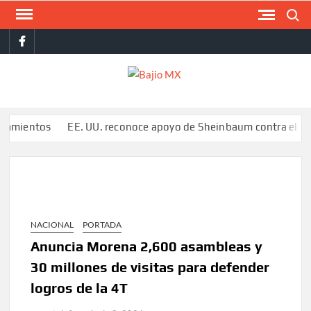
Saltar
Buscar
al
facebook
contenido
BAJI
MX
tos
EE. UU. reconoce apoyo de Sheinbaum contra el narco pero
NACIONAL
PORTADA
Anuncia Morena 2,600 asambleas y
30 millones de visitas para defender
logros de la 4T