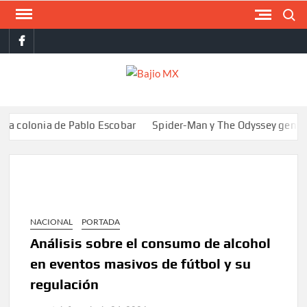
Saltar
Buscar
al
facebook
contenido
BAJI
MX
onia de Pablo Escobar
Spider-Man y The Odyssey generan más d
NACIONAL
PORTADA
Análisis sobre el consumo de alcohol
en eventos masivos de fútbol y su
regulación