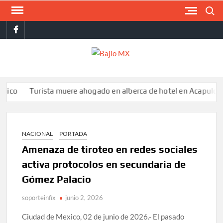
Saltar
Buscar
al
facebook
contenido
BAJI
MX
Turista muere ahogado en alberca de hotel en Acapulco; familia
NACIONAL
PORTADA
Amenaza de tiroteo en redes sociales
activa protocolos en secundaria de
Gómez Palacio
soporteinfix
junio 2, 2026
Ciudad de Mexico, 02 de junio de 2026.- El pasado