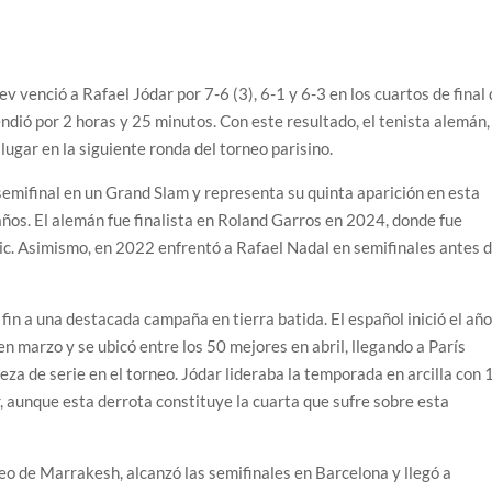
v venció a Rafael Jódar por 7-6 (3), 6-1 y 6-3 en los cuartos de final
dió por 2 horas y 25 minutos. Con este resultado, el tenista alemán,
lugar en la siguiente ronda del torneo parisino.
semifinal en un Grand Slam y representa su quinta aparición en esta
 años. El alemán fue finalista en Roland Garros en 2024, donde fue
c. Asimismo, en 2022 enfrentó a Rafael Nadal en semifinales antes 
 fin a una destacada campaña en tierra batida. El español inició el añ
n marzo y se ubicó entre los 50 mejores en abril, llegando a París
a de serie en el torneo. Jódar lideraba la temporada en arcilla con 
r, aunque esta derrota constituye la cuarta que sufre sobre esta
neo de Marrakesh, alcanzó las semifinales en Barcelona y llegó a