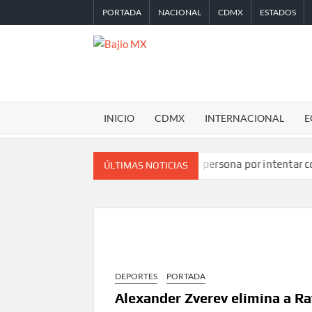
Saltar
PORTADA
NACIONAL
CDMX
ESTADOS
al
contenido
BAJIO
MX
INICIO
CDMX
INTERNACIONAL
E
or TikTok en Miami
Detienen a persona por intentar cobrar ch
ÚLTIMAS NOTICIAS
DEPORTES
PORTADA
Alexander Zverev elimina a Ra