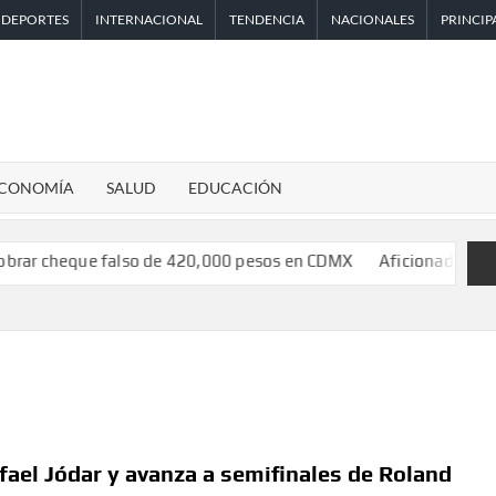
DEPORTES
INTERNACIONAL
TENDENCIA
NACIONALES
PRINCIP
CONOMÍA
SALUD
EDUCACIÓN
eque falso de 420,000 pesos en CDMX
Aficionado encara a Mikel
fael Jódar y avanza a semifinales de Roland